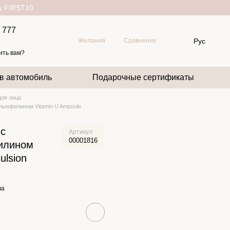
ду FIRST10
 777
Рус
Желания
Сравнение
ить вам?
 в автомобиль
Подарочные сертификаты
ля лица
льюфилином Vitamin U Ampoule
 с
Артикул
00001816
илином
ulsion
ва