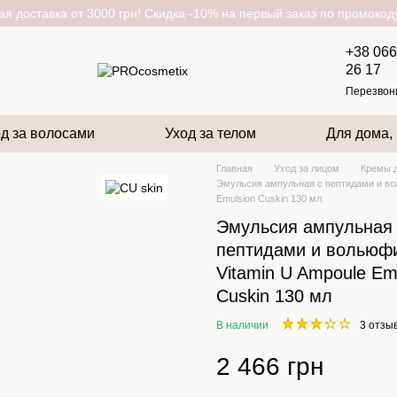
я доставка от 3000 грн! Скидка -10% на первый заказ по промоко
+38 066
26 17
Перезвон
д за волосами
Уход за телом
Для дома,
Главная
Уход за лицом
Кремы д
Эмульсия ампульная с пептидами и во
Emulsion Cuskin 130 мл
Эмульсия ампульная
пептидами и вольюф
Vitamin U Ampoule Em
Cuskin 130 мл
В наличии
3 отзы
2 466 грн