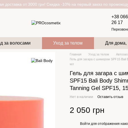
я доставка от 3000 грн! Скидка -10% на первый заказ по промоко
+38 066
26 17
Перезвон
д за волосами
Уход за телом
Для дома,
Главная
Уход за телом
Автозаг
Гель для загара с шимером SPF15 Bali 
мл
Гель для загара с ш
SPF15 Bali Body Shim
Tanning Gel SPF15, 1
Нет в наличии
Оставить отзыв
2 050 грн
Войти
для отображения нако
%