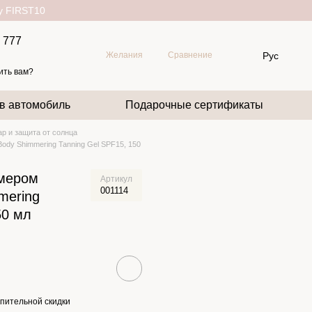
ду FIRST10
 777
Рус
Желания
Сравнение
ить вам?
 в автомобиль
Подарочные сертификаты
ар и защита от солнца
Body Shimmering Tanning Gel SPF15, 150
имером
Артикул
001114
mering
50 мл
пительной скидки