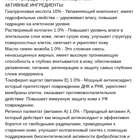
АКТИВНЫЕ ИНГРЕДИЕНТЫ:
Гиалуроновая кислота 10% - Увлажняющий компонент; имеет
гидрофильные свойства – удерживает влагу, повышая
гидрацию на клеточном уровне.
Растворимый коллаген 1.0% - Повышает уровень влаги в
эпитальном слое кожи, лечит сухую кожу, улучшает структуру
поверхностных клеток, смягчает и укрепляет кожу.
Масло семян жожоба 1.0% - Это сложная смесь
ненасыщенных жирных; имеет высокую проникающую
способность и глубоко впитывается в кожу, обеспечивая
увлажнение, питание, регенерацию и защиту самых глубоких
слоев эпидермиса.
Токоферил ацетат (витамин Е) 1.0% - Мощный антиоксидант,
который препятствует повреждению ДНК и РНК, укрепляет
мембраны клеток, оказывает противовоспалительное
действие. Повышает иммунную защиту кожи к УФ
повреждению.
Ретинол палмитат (витамин А) 1.0% - Природный витамин А,
который действует как мощный антиоксидант и эффективно
борется со свободными радикалами, приводящими к
старению кожи; улучшает коллагеновый синтез с помощью
поддержания биосинтетической активности фибробластов и