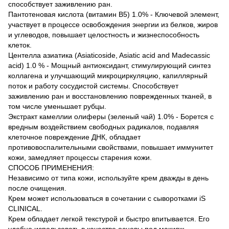
способствует заживлению ран.
Пантотеновая кислота (витамин B5) 1.0% - Ключевой элемент,
участвует в процессе освобождения энергии из белков, жиров
и углеводов, повышает целостность и жизнеспособность
клеток.
Центелла азиатика (Asiaticoside, Asiatic acid and Madecassic
acid) 1.0 % - Мощный антиоксидант, стимулирующий синтез
коллагена и улучшающий микроциркуляцию, капиллярный
поток и работу сосудистой системы. Способствует
заживлению ран и восстановлению поврежденных тканей, в
том числе уменьшает рубцы.
Экстракт камеллии олиферы (зеленый чай) 1.0% - Борется с
вредным воздействием свободных радикалов, подавляя
клеточное повреждение ДНК, обладает
противовоспалительными свойствами, повышает иммунитет
кожи, замедляет процессы старения кожи.
СПОСОБ ПРИМЕНЕНИЯ:
Независимо от типа кожи, используйте крем дважды в день
после очищения.
Крем может использоваться в сочетании с сыворотками iS
CLINICAL.
Крем обладает легкой текстурой и быстро впитывается. Его