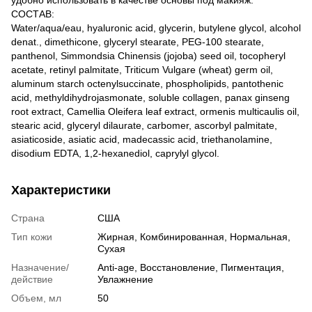
удобно использовать в качестве основы под макияж.
СОСТАВ:
Water/aqua/eau, hyaluronic acid, glycerin, butylene glycol, alcohol
denat., dimethicone, glyceryl stearate, PEG-100 stearate,
panthenol, Simmondsia Chinensis (jojoba) seed oil, tocopheryl
acetate, retinyl palmitate, Triticum Vulgare (wheat) germ oil,
aluminum starch octenylsuccinate, phospholipids, pantothenic
acid, methyldihydrojasmonate, soluble collagen, panax ginseng
root extract, Camellia Oleifera leaf extract, ormenis multicaulis oil,
stearic acid, glyceryl dilaurate, carbomer, ascorbyl palmitate,
asiaticoside, asiatic acid, madecassic acid, triethanolamine,
disodium EDTA, 1,2-hexanediol, caprylyl glycol.
Характеристики
Страна
США
Тип кожи
Жирная
,
Комбинированная
,
Нормальная
,
Сухая
Назначение/
Anti-age
,
Восстановление
,
Пигментация
,
действие
Увлажнение
Объем, мл
50