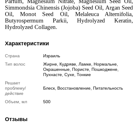
Parfum, Magnesium Nitrate, Magnesium Seed Oil,
Simmondsia Chinensis (Jojoba) Seed Oil, Argan Seed
Oil, Monot Seed Oil, Melaleuca Alternifolia,
Butyrospermum Parkii, Hydrolyzed Keratin,
Hydrolyzed Collagen.
Характеристики
Страна
Израиль
Тип волос
Жирне
,
Кудряве
,
Ламке
,
Нормальне
,
Окрашенные
,
Пористе
,
Пошкоджене
,
Пухнасте
,
Сухе
,
Тонкие
Решает
проблему/
Блеск
,
Восстановление
,
Питательность
действие
Объем, мл
500
Отзывы