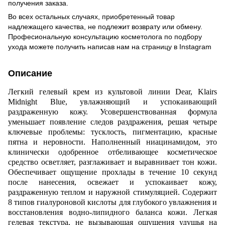
получения заказа.
Во всех остальных случаях, приобретенный товар
надлежащего качества, не подлежит возврату или обмену.
Професиональную консультацию косметолога по подбору
ухода можете получить написав нам на страницу в
Instagram
Описание
Легкий гелевый крем из культовой линии Dear, Klairs
Midnight Blue, увлажняющий и успокаивающий
раздраженную кожу. Усовершенствованная формула
уменьшает появление следов раздражения, решая четыре
ключевые проблемы: тусклость, пигментацию, красные
пятна и неровности. Наполненный ниацинамидом, это
клинически одобренное отбеливающее косметическое
средство осветляет, разглаживает и выравнивает тон кожи.
Обеспечивает ощущение прохлады в течение 10 секунд
после нанесения, освежает и успокаивает кожу,
раздраженную теплом и наружной стимуляцией. Содержит
8 типов гиалуроновой кислоты для глубокого увлажнения и
восстановления водно-липидного баланса кожи. Легкая
гелевая текстура, не вызывающая ощущения удушья на