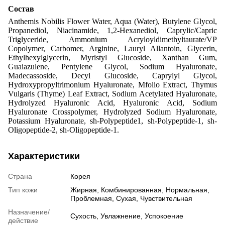
Состав
Anthemis Nobilis Flower Water, Aqua (Water), Butylene Glycol,
Propanediol, Niacinamide, 1,2-Hexanediol, Caprylic/Capric
Triglyceride, Ammonium Acryloyldimethyltaurate/VP
Copolymer, Carbomer, Arginine, Lauryl Allantoin, Glycerin,
Ethylhexylglycerin, Myristyl Glucoside, Xanthan Gum,
Guaiazulene, Pentylene Glycol, Sodium Hyaluronate,
Madecassoside, Decyl Glucoside, Caprylyl Glycol,
Hydroxypropyltrimonium Hyaluronate, Mfolio Extract, Thymus
Vulgaris (Thyme) Leaf Extract, Sodium Acetylated Hyaluronate,
Hydrolyzed Hyaluronic Acid, Hyaluronic Acid, Sodium
Hyaluronate Crosspolymer, Hydrolyzed Sodium Hyaluronate,
Potassium Hyaluronate, sh-Polypeptide1, sh-Polypeptide-1, sh-
Oligopeptide-2, sh-Oligopeptide-1.
Характеристики
Страна
Корея
Тип кожи
Жирная
,
Комбинированная
,
Нормальная
,
Проблемная
,
Сухая
,
Чувствительная
Назначение/
Сухость
,
Увлажнение
,
Успокоение
действие