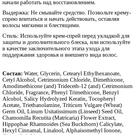
начали работать над восстановлением.
Выдержка: Не смывайте средство. Позвольте крему-
спрею впитаться и начать действовать, оставляя
волосы мягкими и блестящими.
Стиль: Используйте крем-спрей перед укладкой для
защиты и дополнительного блеска, или используйте
в качестве заключительного этапа ухода для
поддержания здоровья и внешнего вида волос.
Состав:
Water, Glycerin, Cetearyl Ethylhexanoate,
Cetyl Alcohol, Cetrimonium Chloride, Dimethicone,
Amodimethicone (and) Trideceth-12 (and) Cetrimonium
Chloride, Fragrance, Phenyl Trimethicone, Benzyl
Alcohol, Salicy Hydrolyzed Keratin, Tocopheryl
Acetate, Triethanolamine, Triticum Vulgare (Wheat)
Germ Oil, Linum Usitatissimum (Linseed) Seed Oil,
Chamomilla Recutita (Matricaria) Flower Extract,
Hippophae Rhamnoides (Sea Buckthorn) Саlicylate,
Hexyl Cinnamal, Linalool, Alphaisomethyl Ionone,