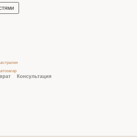
стями
Австралия
втозагар
врат
Консультация