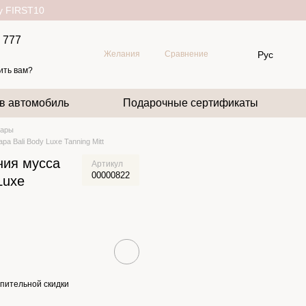
ду FIRST10
 777
Рус
Желания
Сравнение
ить вам?
 в автомобиль
Подарочные сертификаты
уары
а Bali Body Luxe Tanning Mitt
ния мусса
Артикул
00000822
Luxe
пительной скидки