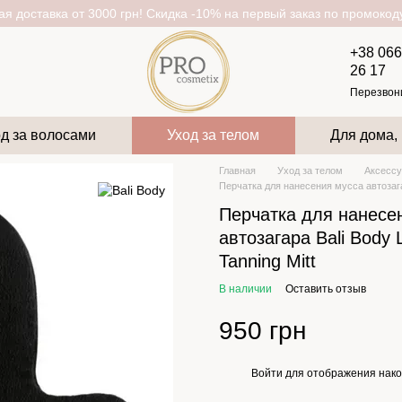
я доставка от 3000 грн! Скидка -10% на первый заказ по промоко
+38 066
26 17
Перезвон
д за волосами
Уход за телом
Для дома,
Главная
Уход за телом
Аксесс
Перчатка для нанесения мусса автозагар
Перчатка для нанесе
автозагара Bali Body 
Tanning Mitt
В наличии
Оставить отзыв
950 грн
Войти
для отображения нако
%