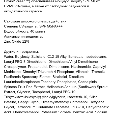
EnviroScreen™) обеспечивает мощную защиту SPF 50 от
UVA/UVB-лучей, а также от свободных радикалов и
оксидативного стресса.
Санскрин широкого спектра действия
Степень UV-защиты: SPF 50/PA+++
Водостойкость: 40 минут
Активные ингредиенты:
Zinc Oxide 12%
Другие ингредиенты:
Water, Butyloctyl Salicilate, C12-15 Alkyl Benzoate, Isododecane,
Lauryl PEG-8 Dimethicone, Dimethicone/Vinyl Dimethicone
Crosspolymer, Propanediol, Dimethicone, Niacinamide, Caprylyl
Methicone, Dimethyl Trilaureth-4 Phosphate, Allantoin, Tremella
Fuciformis Sporocarp Extract, Bisabolol, Disodium
Lauriminodipropionate Tocoheryl Phosphates, Caesalpinia
Spinosa Fruit Pod Extract, Helianthus Annuus (Sunflower) Sprout
Extract, Glycerin, Tocopherol, Lauryl PEG-10
Tris(триметыlsiloxysily) ylhexylglycerin, Isoceteth-10, Silica,
Betaine, Capryl Glycol, Dimethylmethoxy Chromanol, Hexylene
Glycol, Tetrasodium Glutamate Diacetate, PEG-10, Dehydroacetic
Acid, Phenoxyethanol, Potassium Sorbate, Benzoic Acid, Sodium