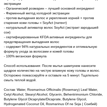
экстракции
- Органический розмарин – лучший основной ингредиент
- Фирменный метод холодной экстракции
- против выпадения волос и укрепления корней + против
старения кожи головы = SoyAct (патент)
- натуральный активатор волос SoyAct (экстракт зародышей
сои)
- сертифицированные KFDA активные ингредиенты для
предотвращения выпадения волос
- содержит 94% натуральных ингредиентов и оптимальную
формулу ухода за волосами и кожей головы
- 100% веганская формула
Способ использования: После мытья шампунем нанесите
щедрое количество на чистую влажную кожу головы и волос.
Осторожно помассируйте и оставьте на 5 минут. Тщательно
смыть теплой водой.
Состав: Water, Rosmarinus Officinalis (Rosemary) Leaf Water,
Cetyl Alcohol, Stearyl Alcohol, Glycerin, Behentrimonium Chloride,
Butylene Glycol Dicaprylate/Dicaprate, Butylene Glycol,
Hydrogenated Coconut Oil, Rosmarinus Of ne Soja ( Соибий)