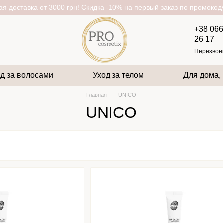
я доставка от 3000 грн! Скидка -10% на первый заказ по промоко
+38 066
26 17
Перезвон
д за волосами
Уход за телом
Для дома,
Главная
UNICO
UNICO