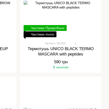
Частями ПриватБанк
Частями mono
Артикул: 001359
1
KEUP
Термотушь UNICO BLACK TERMO
e
MASCARA with peptides
590 грн
В наличии