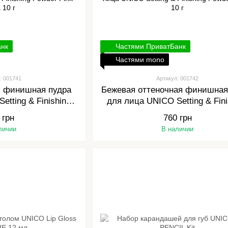
анк
Частями ПриватБанк
Частями mono
: 001741
Артикул: 001742
я финишная пудра
Бежевая оттеночная финишная
etting & Finishing
для лица UNICO Setting & Fini
k Aura 10 г
Powder Eclair 10 г
 грн
760 грн
личии
В наличии