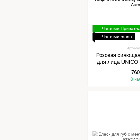
Частями ПриватБ
Частями mono
Артикул
Розовая сияюща
для лица UNICO S
Powder Pin
760
В на