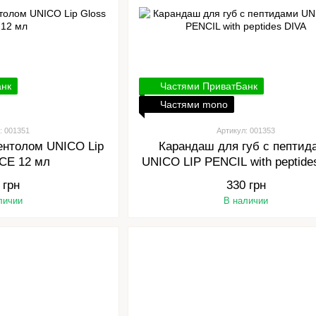
анк
Частями ПриватБанк
Частями mono
: 001351
Артикул: 001353
ментолом UNICO Lip
Карандаш для губ с пептид
ACE 12 мл
UNICO LIP PENCIL with peptide
 грн
330 грн
личии
В наличии