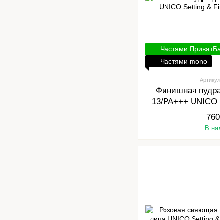
Частями ПриватБ
Частями mono
Артикул
Финишная пудра
13/PA+++ UNICO S
Powde
760
В на