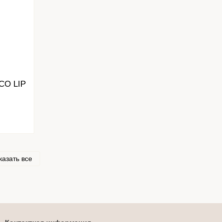
CO LIP
казать все