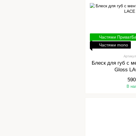
Частями ПриватБ
Частями mono
Артикул
Блеск для губ с 
Gloss L
590
В на