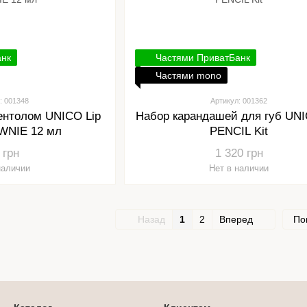
анк
Частями ПриватБанк
Частями mono
: 001348
Артикул: 001362
ментолом UNICO Lip
Набор карандашей для губ UNI
WNIE 12 мл
PENCIL Kit
 грн
1 320 грн
наличии
Нет в наличии
Назад
1
2
Вперед
По