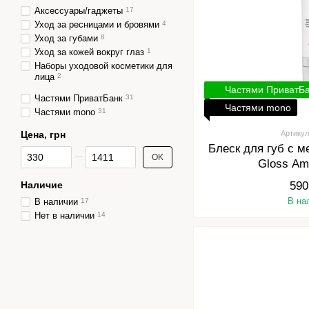
Аксессуары/гаджеты
17
Уход за ресницами и бровями
4
Уход за губами
8
Уход за кожей вокруг глаз
1
Наборы уходовой косметики для
лица
2
Частями ПриватБ
Частями ПриватБанк
31
Частями mono
Частями mono
31
Цена, грн
Артикул
Блеск для губ с 
От Цена, грн
До Цена, грн
OK
Gloss Am
Наличие
590
В на
В наличии
17
Нет в наличии
14