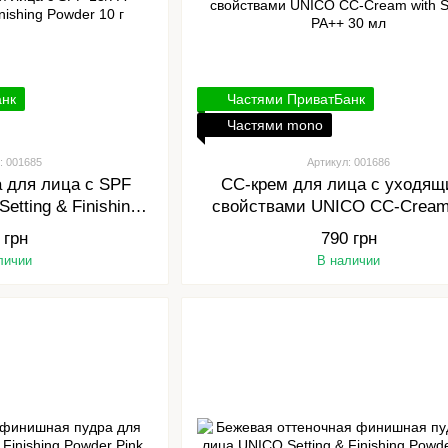
анк
Частями ПриватБанк
Частями mono
: 001685
Артикул: 001686
 для лица с SPF
СС-крем для лица с уходя
etting & Finishing
свойствами UNICO CC-Cream
r 10 г
SPF 35 PA++ 30 мл
 грн
790 грн
личии
В наличии