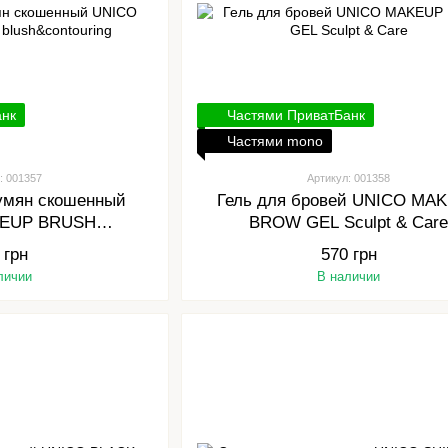
анк
Частями ПриватБанк
Частями mono
: 001357
Артикул: 001358
румян скошенный
Гель для бровей UNICO MA
KEUP BRUSH
BROW GEL Sculpt & Car
ontouring
 грн
570 грн
личии
В наличии