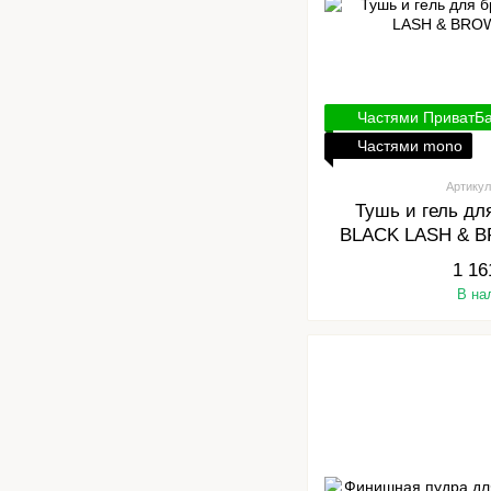
Частями ПриватБ
Частями mono
Артикул
Тушь и гель д
BLACK LASH & B
1 16
В на