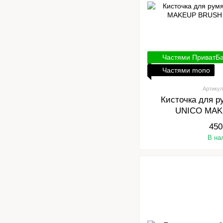
Частями ПриватБ
Частями mono
Артикул
Кисточка для 
UNICO MA
blush&c
450
В на