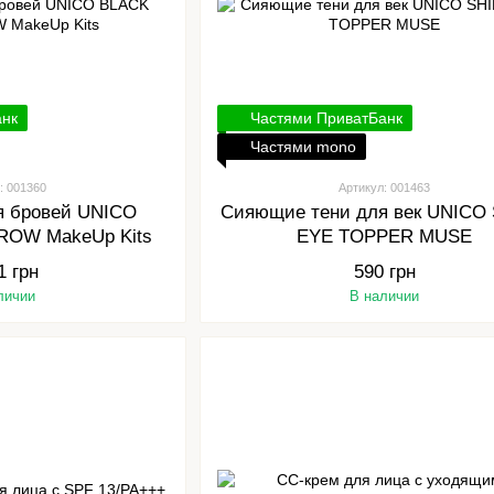
анк
Частями ПриватБанк
Частями mono
: 001360
Артикул: 001463
ля бровей UNICO
Сияющие тени для век UNICO
ROW MakeUp Kits
EYE TOPPER MUSE
1 грн
590 грн
личии
В наличии