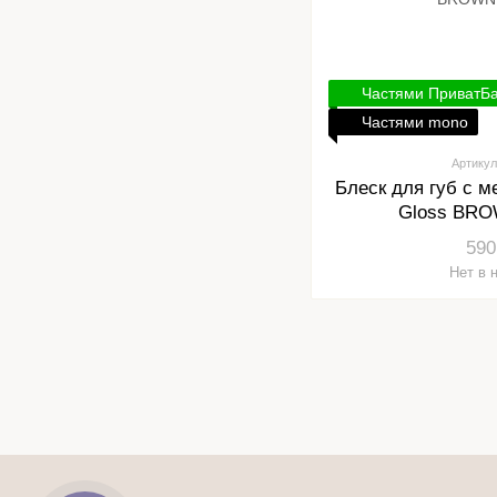
Частями ПриватБ
Частями mono
Артикул
Блеск для губ с 
Gloss BRO
590
Нет в 