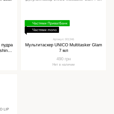
Частями ПриватБанк
Частями mono
Артикул: 001346
 пудра
Мультитаскер UNICO Multitasker Glam
shing
7 мл
490 грн
Нет в наличии