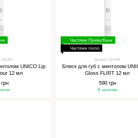
анк
Частями ПриватБанк
Частями mono
: 001347
Артикул: 001349
ментолом UNICO Lip
Блеск для губ с ментолом UNI
our 12 мл
Gloss FLIRT 12 мл
 грн
590 грн
личии
В наличии