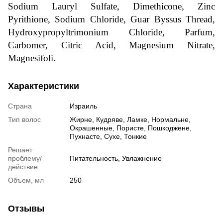
Sodium Lauryl Sulfate, Dimethicone, Zinc
Pyrithione, Sodium Chloride, Guar Byssus Thread,
Hydroxypropyltrimonium Chloride, Parfum,
Carbomer, Citric Acid, Magnesium Nitrate,
Magnesifoli.
Характеристики
Страна
Израиль
Тип волос
Жирне
,
Кудряве
,
Ламке
,
Нормальне
,
Окрашенные
,
Пористе
,
Пошкоджене
,
Пухнасте
,
Сухе
,
Тонкие
Решает
проблему/
Питательность
,
Увлажнение
действие
Объем, мл
250
Отзывы