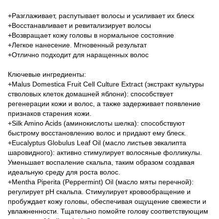
+Разглаживает, распутывает волосы и усиливает их блеск
+Восстанавливает и ревитализирует волосы
+Возвращает кожу головы в нормальное состояние
+Легкое нанесение. Мгновенный результат
+Отлично подходит для наращенных волос
Ключевые ингредиенты:
+Malus Domestica Fruit Cell Culture Extract (экстракт культуры
стволовых клеток домашней яблони): способствует
регенерации кожи и волос, а также задерживает появление
признаков старения кожи.
+Silk Amino Acids (аминокислоты шелка): способствуют
быстрому восстановлению волос и придают ему блеск.
+Eucalyptus Globulus Leaf Oil (масло листьев эвкалипта
шаровидного): активно стимулирует волосяные фолликулы.
Уменьшает воспаление скальпа, таким образом создавая
идеальную среду для роста волос.
+Mentha Piperita (Peppermint) Oil (масло мяты перечной):
регулирует рН скальпа. Стимулирует кровообращение и
пробуждает кожу головы, обеспечивая ощущение свежести и
увлажненности. Тщательно помойте голову соответствующим