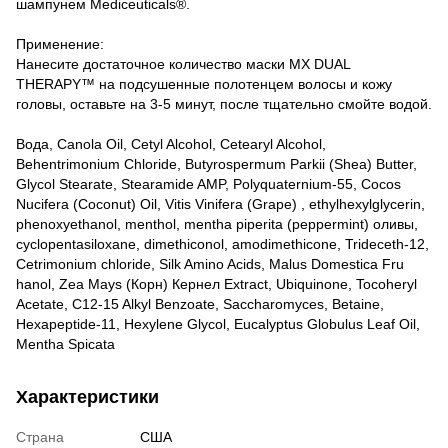
шампунем Mediceuticals®.
Применение:
Нанесите достаточное количество маски MX DUAL
THERAPY™ на подсушенные полотенцем волосы и кожу
головы, оставьте на 3-5 минут, после тщательно смойте водой.
Вода, Canola Oil, Cetyl Alcohol, Cetearyl Alcohol,
Behentrimonium Chloride, Butyrospermum Parkii (Shea) Butter,
Glycol Stearate, Stearamide AMP, Polyquaternium-55, Cocos
Nucifera (Coconut) Oil, Vitis Vinifera (Grape) , ethylhexylglycerin,
phenoxyethanol, menthol, mentha piperita (peppermint) оливы,
cyclopentasiloxane, dimethiconol, amodimethicone, Trideceth-12,
Cetrimonium chloride, Silk Amino Acids, Malus Domestica Fru
hanol, Zea Mays (Корн) Кернел Extract, Ubiquinone, Tocoheryl
Acetate, C12-15 Alkyl Benzoate, Saccharomyces, Betaine,
Hexapeptide-11, Hexylene Glycol, Eucalyptus Globulus Leaf Oil,
Mentha Spicata
Характеристики
Страна
США