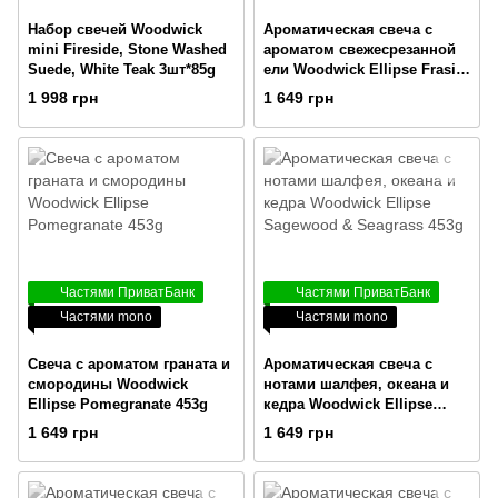
Набор свечей Woodwick
Ароматическая свеча с
mini Fireside, Stone Washed
ароматом свежесрезанной
Suede, White Teak 3шт*85g
ели Woodwick Ellipse Frasier
Fir 453g
1 998 грн
1 649 грн
Частями ПриватБанк
Частями ПриватБанк
Частями mono
Частями mono
Cвеча с ароматом граната и
Ароматическая свеча с
смородины Woodwick
нотами шалфея, океана и
Ellipse Pomegranate 453g
кедра Woodwick Ellipse
Sagewood & Seagrass 453g
1 649 грн
1 649 грн