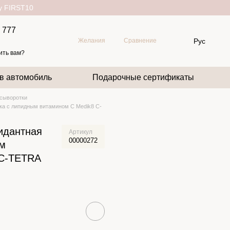
ду FIRST10
 777
Рус
Желания
Сравнение
ить вам?
 в автомобиль
Подарочные сертификаты
/сыворотки
ка с липидным витамином C Medik8 C-
идантная
Артикул
00000272
ым
 C-TETRA