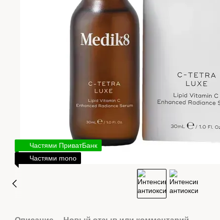
Частями ПриватБанк
Частями mono