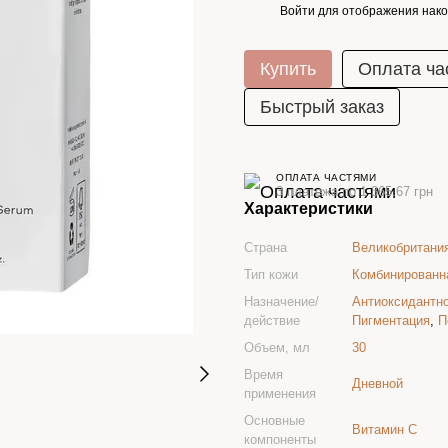
Войти
для отображения нако
%
Купить
Оплата ча
Быстрый заказ
ОПЛАТА ЧАСТЯМИ
3 платежа по 1 365.67 грн
Характеристики
Страна
Великобритани
Тип кожи
Комбинированн
Назначение/
Антиоксидантн
действие
Пигментация
,
П
Объем, мл
30
Время
Дневной
применения
Основные
Витамин С
компоненты