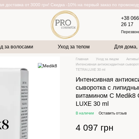
я доставка от 3000 грн! Скидка -10% на первый заказ по промоко
+38 066
26 17
Перезвон
д за волосами
Уход за телом
Для дома,
Главная
Уход за лицом
Активы
Интенсивная антиоксидантная сыворот
TETRA LUXE 30 ml
Интенсивная антиокс
сыворотка с липидн
витамином C Medik8
LUXE 30 ml
В наличии
Оставить отзыв
4 097 грн