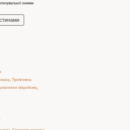
опичувальної знижки
стинами
я
ована
,
Проблемна
дновлення мікробіому
,
й
ислота
,
Гліколева кислота
,