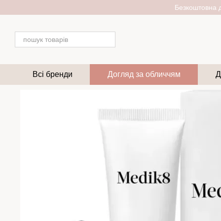
Перейти до основного контенту
Безкоштовна д
Всі бренди
Догляд за обличчям
Д