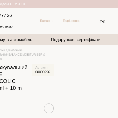
окодом FIRST10
777 26
Укр
Бажання
Порівняння
ити вам?
му, в автомобіль
Подарункові сертифікати
еми для обличчя
 Medik8 BALANCE MOISTURISER &
 m
ожувальний
Артикул
00000296
E
COLIC
l + 10 m