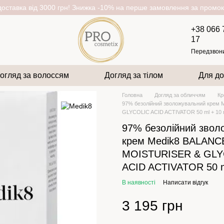
оставка від 3000 грн! Знижка -10% на перше замовлення за пром
+38 066 
17
Передзвон
огляд за волоссям
Догляд за тілом
Для до
Головна
Догляд за обличчям
Кр
97% безолійний зволожувальний крем
GLYCOLIC ACID ACTIVATOR 50 ml + 10
97% безолійний звол
крем Medik8 BALANC
MOISTURISER & GLY
ACID ACTIVATOR 50 m
В наявності
Написати відгук
3 195 грн