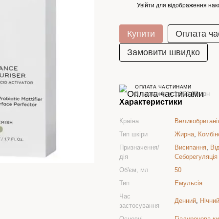
Увійти
для відображення нак
%
Купити
Оплата ча
Замовити швидко
ОПЛАТА ЧАСТИНАМИ
3 платежі по 1 065.00 грн
Характеристики
Країна
Великобритані
Тип шкіри
Жирна
,
Комбін
Призначення/
Висипання
,
Ві
дія
Себорегуляція
Об'єм, мл
50
Тип
Емульсія
Час
Денний
,
Нічни
застосування
Основні
Гіалуронова к