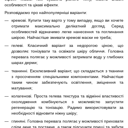
особливості та цікаві ефекти.
Розповідаємо про найпопулярніші варіанти:
кремові
. Купити таку варто у тому випадку, якщо ви хочете
отримати максимально делікатний догляд. Серед
особливостей відзначимо легке нанесення та поглинання
шкірою. Найчастіше змивати кремові маски не треба;
гелеві. Класичний варіант за недорогою ціною, що
дозволяє тонізувати та освіжати шкіру обличчя. Головна
перевага полягає у можливості затримати воду у глибоких
шарах дерми;
тканинні. Ексклюзивний варіант, що складається з тканини
з просоченням спеціальними компонентами. Найчастіше
таким чином забезпечують освітлення, зміцнення та
матування;
колагенові. Проста гелева текстура та відмінні властивості
охолодження комбінуються з можливістю запустити
регенерацію та тонізацію. Радимо використовувати за
необхідності відновити ніжну шкіру;
глиняні. Головна перевага полягає у можливості приховати
сліди акне та постакне, а також підсушити прищі та забути