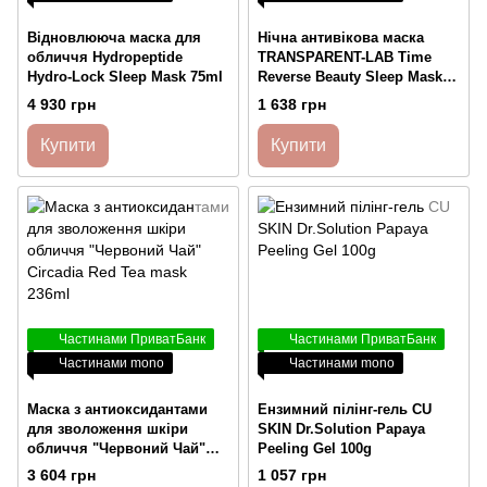
Відновлююча маска для
Нічна антивікова маска
обличчя Hydropeptide
TRANSPARENT-LAB Time
Hydro-Lock Sleep Mask 75ml
Reverse Beauty Sleep Mask
75 мл
4 930 грн
1 638 грн
Купити
Купити
Частинами ПриватБанк
Частинами ПриватБанк
Частинами mono
Частинами mono
Маска з антиоксидантами
Ензимний пілінг-гель СU
для зволоження шкіри
SKIN Dr.Solution Papaya
обличчя "Червоний Чай"
Peeling Gel 100g
Circadia Red Tea mask 236ml
3 604 грн
1 057 грн