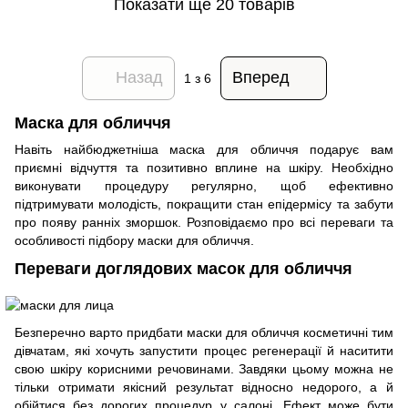
Показати ще 20 товарів
Назад
Вперед
1
з 6
Маска для обличчя
Навіть найбюджетніша маска для обличчя подарує вам
приємні відчуття та позитивно вплине на шкіру. Необхідно
виконувати процедуру регулярно, щоб ефективно
підтримувати молодість, покращити стан епідермісу та забути
про появу ранніх зморшок. Розповідаємо про всі переваги та
особливості підбору маски для обличчя.
Переваги доглядових масок для обличчя
Безперечно варто придбати маски для обличчя косметичні тим
дівчатам, які хочуть запустити процес регенерації й наситити
свою шкіру корисними речовинами. Завдяки цьому можна не
тільки отримати якісний результат відносно недорого, а й
обійтися без дорогих процедур у салоні. Ефект може бути