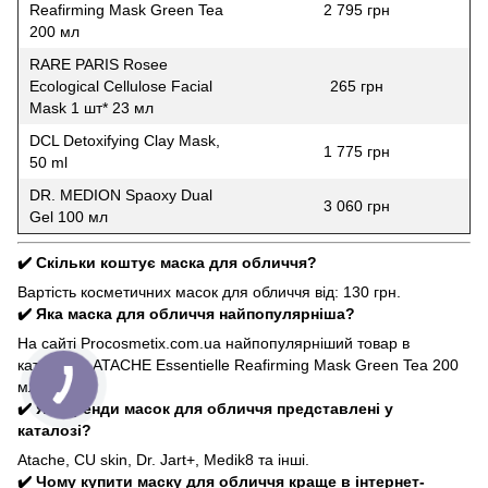
Reafirming Mask Green Tea
2 795 грн
200 мл
RARE PARIS Rosee
Ecological Cellulose Facial
265 грн
Mask 1 шт* 23 мл
DCL Detoxifying Clay Mask,
1 775 грн
50 ml
DR. MEDION Spaoxy Dual
3 060 грн
Gel 100 мл
✔️ Скільки коштує маска для обличчя?
Вартість косметичних масок для обличчя від: 130 грн.
✔️ Яка маска для обличчя найпопулярніша?
На сайті Procosmetix.com.ua найпопулярніший товар в
категорії -
ATACHE Essentielle Reafirming Mask Green Tea 200
мл
.
✔️ Які бренди масок для обличчя представлені у
каталозі?
Atache, CU skin, Dr. Jart+, Medik8 та інші.
✔️ Чому купити маску для обличчя краще в інтернет-