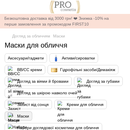
Безкоштовна доставка від 3000 грн! ❤️ Знижка -10% на
перше замовлення за промокодом FIRST10
Догляд за обличчям
Маски
Маски для обличчя
Аксесуари/гаджети
Активи/сироватки
BB/CC креми
Гідрофільні засоби/Демакіяж
Догляд за віями й бровами
Догляд за губами
Догляд за шкірою навколо очей
Захист від сонця
Креми для обличчя
Маски
Набори доглядової косметики для обличчя