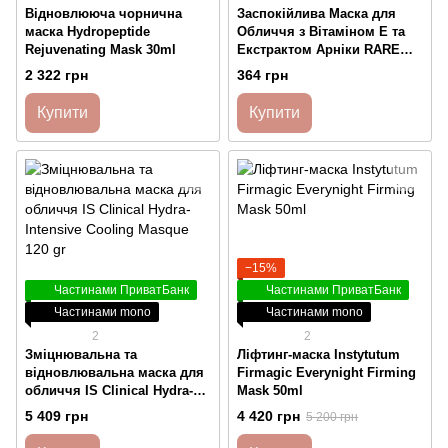
Відновлююча чорнична
Заспокійлива Маска для
маска Hydropeptide
Обличчя з Вітаміном Е та
Rejuvenating Mask 30ml
Екстрактом Арніки RARE
Paris Tresor Solaire
2 322 грн
364 грн
1шт*23мл
Купити
Купити
−15%
Частинами ПриватБанк
Частинами ПриватБанк
Частинами mono
Частинами mono
2
2
Зміцнювальна та
Ліфтинг-маска Instytutum
відновлювальна маска для
Firmagic Everynight Firming
обличчя IS Clinical Hydra-
Mask 50ml
Intensive Cooling Masque 120
5 409 грн
4 420 грн
5 200 грн
gr