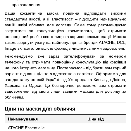
про запалення.
Ваша косметична маска повинна відповідати високим
стандартам якості, а її властивості – підходити індивідуально
вашій
шкірі обличчя для догляду
. Саме тому рекомендуємо
звертатися за консультацією косметолога, щоб отримати
повноцінний розбір свого лиця та корисні рекомендації. Можна
також звернути увагу на найпопулярніші бренди ATACHE, DCL,
Image skincare. Більшість фахівців лишились ними задоволені.
Рекомендуємо вже зараз зателефонувати за номером
телефону та отримати повноцінну консультацію від фахівців
нашого інтернет-магазину. Постараємось підібрати вам гарний
варіант під ваші цілі та з адекватною вартістю. Оформимо для
вас доставку по всій Україні: від Ужгорода та Києва до Дніпра,
Харкова та Одеси. Це безперечно допоможе вам отримати
задоволення від свого лиця завдяки маскам для догляду за
обличчям.
Ціни на маски для обличчя
Найменування
Ціна від
ATACHE Essentielle