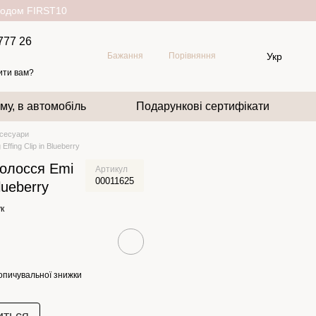
окодом FIRST10
777 26
Укр
Бажання
Порівняння
ити вам?
му, в автомобіль
Подарункові сертифікати
сесуари
ffing Clip in Blueberry
волосся Emi
Артикул
00011625
Blueberry
к
опичувальної знижки