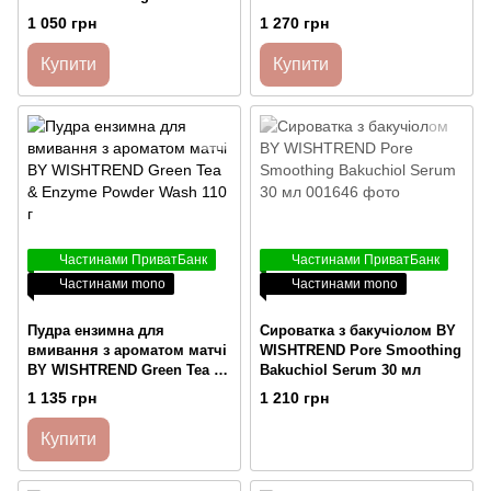
мл
Calming Toner Pad 70 шт
1 050 грн
1 270 грн
Купити
Купити
Частинами ПриватБанк
Частинами ПриватБанк
Частинами mono
Частинами mono
Пудра ензимна для
Сироватка з бакучіолом BY
вмивання з ароматом матчі
WISHTREND Pore Smoothing
BY WISHTREND Green Tea &
Bakuchiol Serum 30 мл
Enzyme Powder Wash 110 г
1 135 грн
1 210 грн
Купити