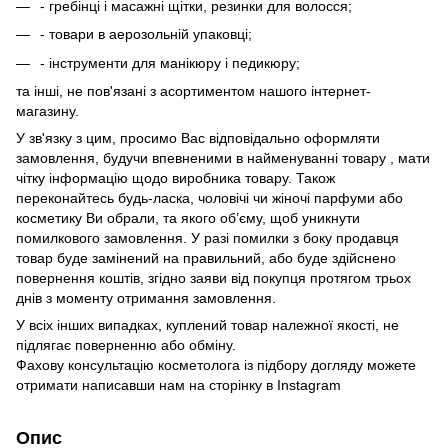
- гребінці і масажні щітки, резинки для волосся;
- товари в аерозольній упаковці;
- інструменти для манікюру і педикюру;
та інші, не пов'язані з асортиментом нашого інтернет-
магазину.
У зв'язку з цим, просимо Вас відповідально оформляти
замовлення, будучи впевненими в найменуванні товару , мати
чітку інформацію щодо виробника товару. Також
переконайтесь будь-ласка, чоловічі чи жіночі парфуми або
косметику Ви обрали, та якого об’єму, щоб уникнути
помилкового замовлення. У разі помилки з боку продавця
товар буде замінений на правильний, або буде здійснено
повернення коштів, згідно заяви від покупця протягом трьох
днів з моменту отримання замовлення.
У всіх інших випадках, куплений товар належної якості, не
підлягає поверненню або обміну.
Фахову консультацію косметолога із підбору догляду можете
отримати написавши нам на сторінку в
Instagram
Опис