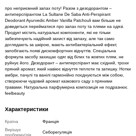
про неприємний запах поту! Разом з дезодорантом –
антиперспірантом La Sultane De Saba Anti-Perspirant
Deodorant Ayurvedic Amber Vanilla Patchouli вам більше не
доведеться перейматися про запах поту та плями на одязі.
Продукт містить натуральні компоненти, які не тільки
забезпечують надійний захист від запаху, але так само
доглядають за шкірою, мають антибактеріальний ефект,
запобігають появі дискомфортних відчуттів. Спеціальна
формула засобу захищає одяг від білих та жовтих плям, не
руйнує його. Дезодорант – антиперспірант має східний, трохи
пряний аромат, який навіює відчуття теплоти та затишку. Нотки
амбри, пачулі та ванілі гармонійно поєднуються між собою,
створюючи чудовий аромат казкового саду з пряними
травами. Натуральна парфумерна композиція не подразнює.
feelbeauty
Характеристики
Країна
Франція
Вирішує
Себорегуляція
проблему/дія