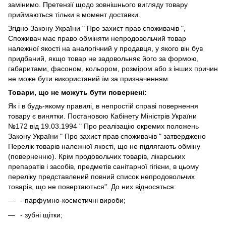
замінимо. Претензії щодо зовнішнього вигляду товару
приймаються тільки в момент доставки.
Згідно Закону України " Про захист прав споживачів ",
Споживач має право обміняти непродовольчий товар
належної якості на аналогічний у продавця, у якого він був
придбаний, якщо товар не задовольняє його за формою,
габаритами, фасоном, кольором, розміром або з інших причин
не може бути використаний їм за призначенням.
Товари, що не можуть бути повернені:
Як і в будь-якому правилі, в непростій справі повернення
товару є винятки. Постановою Кабінету Міністрів України
№172 від 19.03.1994 " Про реалізацію окремих положень
Закону України " Про захист прав споживачів " затверджено
Перелік товарів належної якості, що не підлягають обміну
(поверненню). Крім продовольчих товарів, лікарських
препаратів і засобів, предметів санітарної гігієни, в цьому
переліку представлений повний список непродовольчих
товарів, що не повертаються". До них відносяться:
- парфумно-косметичні вироби;
- зубні щітки;