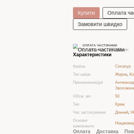
Купити
Оплата ча
Замовити швидко
ОПЛАТА ЧАСТИНАМИ
3 платежі по 1 830.00 грн
Характеристики
Країна
Сінгапур
Тип шкіри
Жирна
,
Ко
Призначення/дія
Антиоксид
Зволожен
Об'єм, мл
50
Тип
Крем
Час застосування
Денний
,
Н
Основні
Ніацинамі
компоненти
Оплата
Доставка
Пов