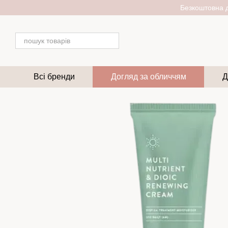
Перейти до основного контенту
Безкоштовна д
Всі бренди
Догляд за обличчям
Д