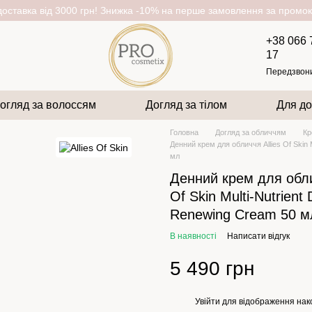
оставка від 3000 грн! Знижка -10% на перше замовлення за пром
+38 066 
17
Передзвон
огляд за волоссям
Догляд за тілом
Для до
Головна
Догляд за обличчям
Кр
Денний крем для обличчя Allies Of Skin 
мл
Денний крем для обли
Of Skin Multi-Nutrient 
Renewing Cream 50 м
В наявності
Написати відгук
5 490 грн
Увійти
для відображення нак
%