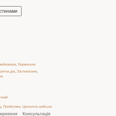
стинами
мбінована
,
Нормальна
антна дія
,
Заспокоєння
,
ня
ічний
д
,
Пробіотики
,
Центелла азійська
ернення
Консультація