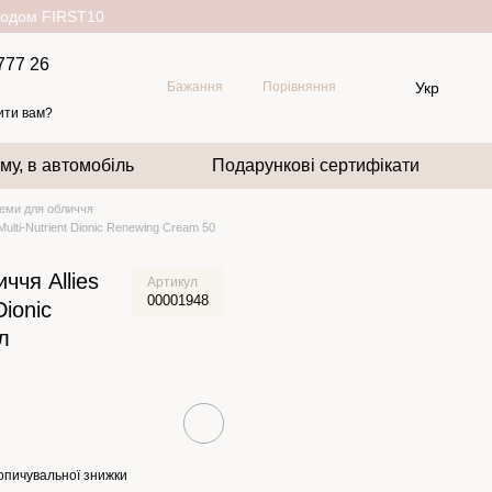
окодом FIRST10
777 26
Укр
Бажання
Порівняння
ити вам?
му, в автомобіль
Подарункові сертифікати
еми для обличчя
Multi-Nutrient Dionic Renewing Cream 50
ччя Allies
Артикул
00001948
Dionic
л
опичувальної знижки