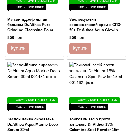
Частинами ПриватБанк
Частинами ПриватБанк
Частинами mono
Частинами mono
1
М'який гідрофільний
Зволожуючий
бальзам Dr.Althea Pure
сонцезахисний крем з СПФ
Grinding Cleansing Balm
50+ Dr.Althea Aqua Glowing
50ml
Sunscreen SPF 50+ PA++++
850 грн
850 грн
45ml
Купити
Купити
Частинами ПриватБанк
Частинами ПриватБанк
Частинами mono
Частинами mono
Заспокійлива сироватка
Точковий засіб проти
Dr.Althea Aqua Marine Deep
запалень Dr.Althea 15%
Serum 30ml
Calamine Spot Powder 15ml