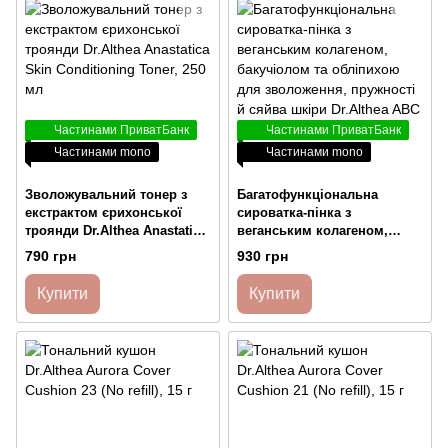
Частинами ПриватБанк
Частинами ПриватБанк
Частинами mono
Частинами mono
Зволожувальний тонер з
Багатофункціональна
екстрактом єрихонської
сироватка-пінка з
троянди Dr.Althea Anastatica
веганським колагеном,
Skin Conditioning Toner, 250
бакучіолом та обліпихою
790 грн
930 грн
мл
для зволоження, пружності
й сяйва шкіри Dr.Althea ABC
Купити
Купити
Glow Whipped, 100 мл