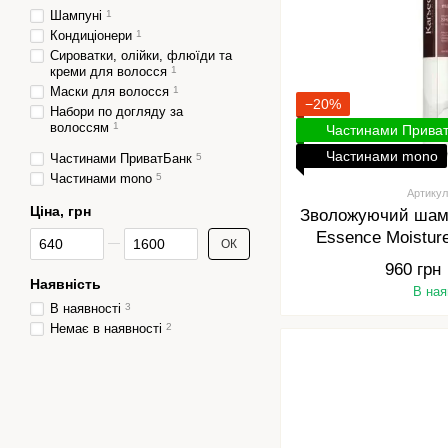
Шампуні
1
Кондиціонери
1
Сироватки, олійки, флюїди та
креми для волосся
1
Маски для волосся
1
−20%
Набори по догляду за
волоссям
1
Частинами Прива
Частинами mono
Частинами ПриватБанк
5
Частинами mono
5
Артикул
Ціна, грн
Зволожуючий шамп
Від Ціна, грн
До Ціна, грн
Essence Moistur
ОК
960 грн
Наявність
В ная
В наявності
3
Немає в наявності
2