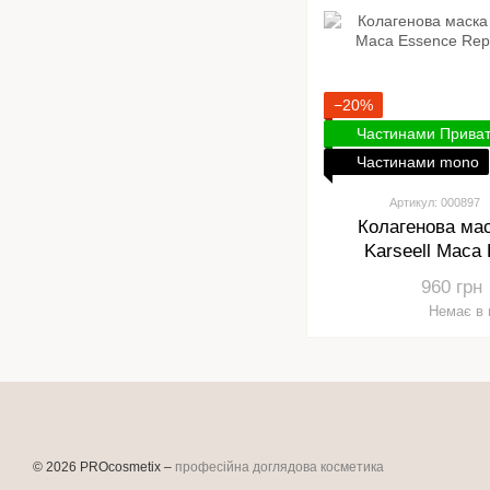
−20%
Частинами Прива
Частинами mono
Артикул: 000897
Колагенова ма
Karseell Maca
Collage
960 грн
Немає в 
© 2026 PROcosmetix –
професійна доглядова косметика