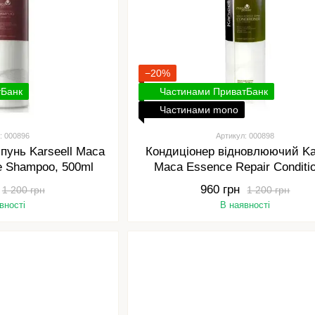
−20%
тБанк
Частинами ПриватБанк
Частинами mono
: 000896
Артикул: 000898
унь Karseell Maca
Кондиціонер відновлюючий Kar
e Shampoo, 500ml
Maca Essence Repair Conditio
500ml
960 грн
1 200 грн
1 200 грн
вності
В наявності