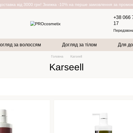
оставка від 3000 грн! Знижка -10% на перше замовлення за пром
+38 066 
17
Передзвон
огляд за волоссям
Догляд за тілом
Для до
Головна
Karseell
Karseell