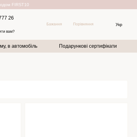
окодом FIRST10
777 26
Укр
Бажання
Порівняння
ити вам?
му, в автомобіль
Подарункові сертифікати