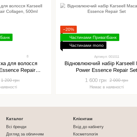
−20%
тБанк
Частинами ПриватБанк
Частинами mono
8
Артикул: 001011
ска для волосся
Відновлюючий набір Karseell
 Essence Repair
Power Essence Repair Se
n, 500ml
1 600 грн
1 200 грн
2 000 грн
наявності
Немає в наявності
Каталог
Клієнтам
Всі бренди
Вхід до кабінету
Догляд за обличчям
Косметологія