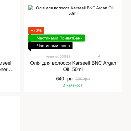
−20%
Частинами ПриватБанк
Частинами mono
4
Артикул: 000899
seell
Олія для волосся Karseell BNC Argan
ner,
Oil, 50ml
640 грн
800 грн
В наявності