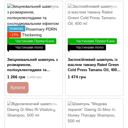
Новинка
−15%
Частинами ПриватБанк
Частинами ПриватБанк
Частинами mono
Частинами mono
Зміцнювальний шампунь з
Заспокійливий шампунь із
розмарином,
маслом таману Rated Green
полінуклеотидами та
Cold Press Tamanu Oil, 400
охолоджувальним ефектом
ml
1 266 грн
1 474 грн
1 490 грн
Medicube Rosemary PDRN
Cooling Thickening
Купити
Shampoo, 400 мл