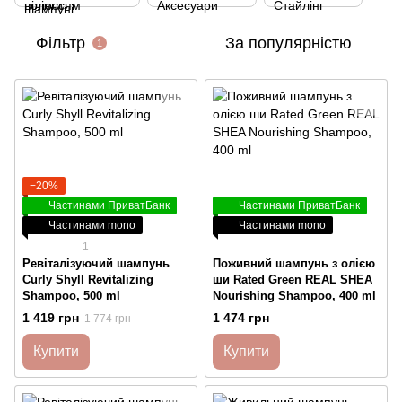
Фільтр
За популярністю
1
−20%
Частинами ПриватБанк
Частинами ПриватБанк
Частинами mono
Частинами mono
1
Ревіталізуючий шампунь
Поживний шампунь з олією
Curly Shyll Revitalizing
ши Rated Green REAL SHEA
Shampoo, 500 ml
Nourishing Shampoo, 400 ml
1 419 грн
1 474 грн
1 774 грн
Купити
Купити