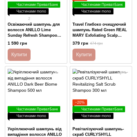
Частинами ПриватБанк
Частинами ПриватБанк
Частинами mono
Частинами mono
2
Освіжаючий шампунь для
Travel Глибоко очищуючий
волосся ANILLO Lime
шампунь Rated Green REAL
Sunday Refresh Shampoo
MARY Exfoliating Scalp
450 мл
Shampoo, 100 ml
1 590 грн
379 грн
474 грн
Купити
Купити
−20%
Частинами ПриватБанк
Частинами ПриватБанк
Частинами mono
Частинами mono
Укріплюючий шампунь від
Ревіталізуючий шампунь-
випадіння волосся ANILLO
скраб CURLYSHYLL