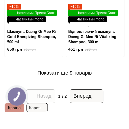
−15%
−15%
Частинами ПриватБанк
Частинами ПриватБанк
Частинами mono
Частинами mono
2
Шампунь Daeng Gi Meo Ri
Відновлюючий шампунь
Gold Energizing Shampoo,
Daeng Gi Meo Ri Vitalizing
500 ml
Shampoo, 300 ml
650 грн
451 грн
765 грн
530 грн
Показати ще 9 товарів
Назад
Вперед
1
з 2
Країна
Корея