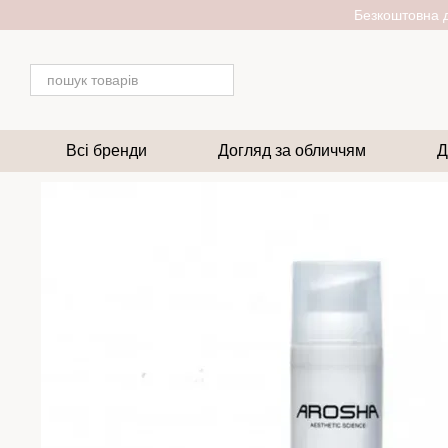
Перейти до основного контенту
Безкоштовна д
Всі бренди
Догляд за обличчям
Д