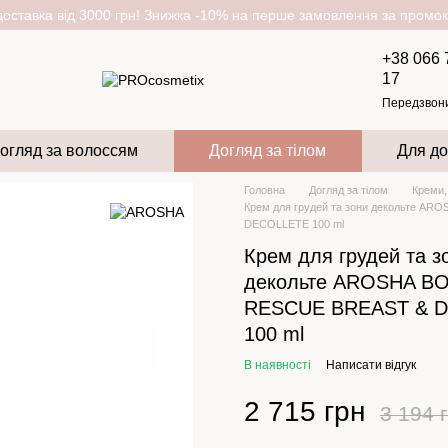
оставка від 3000 грн! Знижка -10% на перше замовлення за пром
+38 066 
17
Передзвон
огляд за волоссям
Догляд за тілом
Для до
Головна
Догляд за тілом
Креми,
Крем для грудей та зони декольте A
DECOLLETE 100 ml
Крем для грудей та з
декольте AROSHA B
RESCUE BREAST & 
100 ml
В наявності
Написати відгук
2 715 грн
3 194 