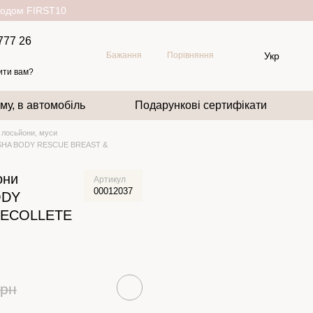
окодом FIRST10
777 26
Укр
Бажання
Порівняння
ити вам?
му, в автомобіль
Подарункові сертифікати
 лосьйони, муси
ROSHA BODY RESCUE BREAST &
они
Артикул
00012037
ODY
DECOLLETE
грн