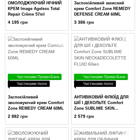
ОМОЛОДЖУЮЧИЙ НІЧНИЙ
Заспокійливий захисний
КРЕМ Image Ageless Total
крем Comfort Zone REMEDY
Repair Crème 57ml
DEFENSE CREAM 60ML
4 195 грн
3 386 грн
Частинами ПриватБанк
Частинами ПриватБанк
Частинами mono
Частинами mono
Заспокійливий
АНТИВІКОВИЙ ФЛЮЇД ДЛЯ
зволожуючий крем Comfort
ШІЇ І ДЕКОЛЬТЕ Comfort
Zone REMEDY CREAM 60ML
Zone SUBLIME SKIN
NECK&DECOLETTE FLUID
2 882 грн
2 579 грн
60мл