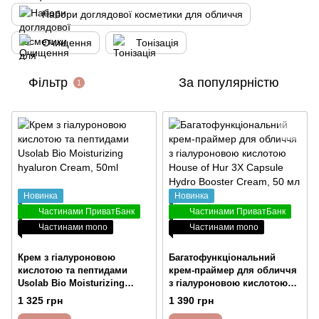
Набори доглядової косметики для обличчя
Очищення
Тонізація
Фільтр
За популярністю
1
Новинка
Новинка
Частинами ПриватБанк
Частинами ПриватБанк
Частинами mono
Частинами mono
Крем з гіалуроновою
Багатофункціональний
кислотою та пептидами
крем-праймер для обличчя
Usolab Bio Moisturizing
з гіалуроновою кислотою
hyaluron Cream, 50ml
House of Hur 3X Capsule
1 325 грн
1 390 грн
Hydro Booster Cream, 50 мл