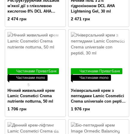
Реструктуруючий лосьйон
Нічний гель з 2%
м'якої дії з гліколевою
гідрохіноном DCL AHA
кислотою 8% DCL AHA
Lightening Gel, 30 ml
Resurfacing Lotion 8, 50 ml
2 474 грн
2 471 грн
Частинами ПриватБанк
Частинами ПриватБанк
Частинами mono
Частинами mono
5
Нічний живильний крем
Універсальний крем з
Lamic Cosmetici Crema
пептидами Lamic Cosmetici
nutriente notturna, 50 ml
Crema universale con peptidi,
30 ml
1 706 грн
1 976 грн