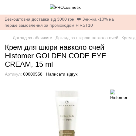
Безкоштовна доставка від 3000 грн! ❤️ Знижка -10% на
перше замовлення за промокодом FIRST10
Догляд за обличчям
Догляд за шкірою навколо очей
Крем д
Крем для шкіри навколо очей
Histomer GOLDEN CODE EYE
CREAM, 15 ml
Артикул:
00000558
Написати відгук