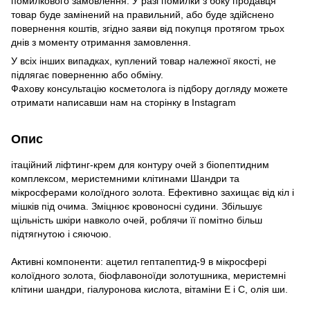
помилкового замовлення. У разі помилки з боку продавця
товар буде замінений на правильний, або буде здійснено
повернення коштів, згідно заяви від покупця протягом трьох
днів з моменту отримання замовлення.
У всіх інших випадках, куплений товар належної якості, не
підлягає поверненню або обміну.
Фахову консультацію косметолога із підбору догляду можете
отримати написавши нам на сторінку в
Instagram
Опис
ітаційний ліфтинг-крем для контуру очей з біопептидним
комплексом, меристемними клітинами Шандри та
мікросферами колоїдного золота. Ефективно захищає від кіл і
мішків під очима. Зміцнює кровоносні судини. Збільшує
щільність шкіри навколо очей, роблячи її помітно більш
підтягнутою і сяючою.
Активні компоненти: ацетил гептапептид-9 в мікросфері
колоїдного золота, біофлавоноїди золотушника, меристемні
клітини шандри, гіалуронова кислота, вітаміни Е і С, олія ши.