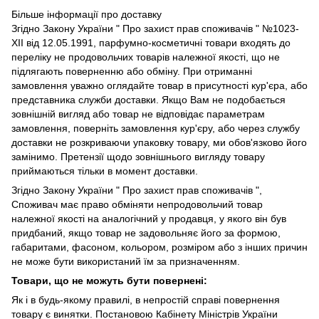
Більше інформації про доставку
Згідно
Закону України " Про захист прав споживачів "
№1023-
XII від 12.05.1991, парфумно-косметичні товари входять до
переліку не продовольчих товарів належної якості, що не
підлягають поверненню або обміну. При отриманні
замовлення уважно оглядайте товар в присутності кур'єра, або
представника служби доставки. Якщо Вам не подобається
зовнішній вигляд або товар не відповідає параметрам
замовлення, поверніть замовлення кур'єру, або через службу
доставки не розкриваючи упаковку товару, ми обов'язково його
замінимо. Претензії щодо зовнішнього вигляду товару
приймаються тільки в момент доставки.
Згідно Закону України " Про захист прав споживачів ",
Споживач має право обміняти непродовольчий товар
належної якості на аналогічний у продавця, у якого він був
придбаний, якщо товар не задовольняє його за формою,
габаритами, фасоном, кольором, розміром або з інших причин
не може бути використаний їм за призначенням.
Товари, що не можуть бути повернені:
Як і в будь-якому правилі, в непростій справі повернення
товару є винятки. Постановою Кабінету Міністрів України