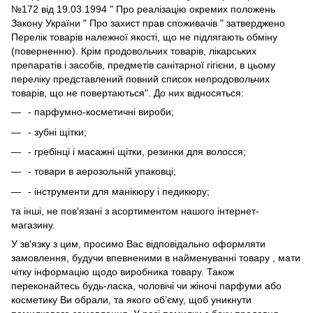
№172 від 19.03.1994 " Про реалізацію окремих положень
Закону України " Про захист прав споживачів " затверджено
Перелік товарів належної якості, що не підлягають обміну
(поверненню). Крім продовольчих товарів, лікарських
препаратів і засобів, предметів санітарної гігієни, в цьому
переліку представлений повний список непродовольчих
товарів, що не повертаються". До них відносяться:
- парфумно-косметичні вироби;
- зубні щітки;
- гребінці і масажні щітки, резинки для волосся;
- товари в аерозольній упаковці;
- інструменти для манікюру і педикюру;
та інші, не пов'язані з асортиментом нашого інтернет-
магазину.
У зв'язку з цим, просимо Вас відповідально оформляти
замовлення, будучи впевненими в найменуванні товару , мати
чітку інформацію щодо виробника товару. Також
переконайтесь будь-ласка, чоловічі чи жіночі парфуми або
косметику Ви обрали, та якого об’єму, щоб уникнути