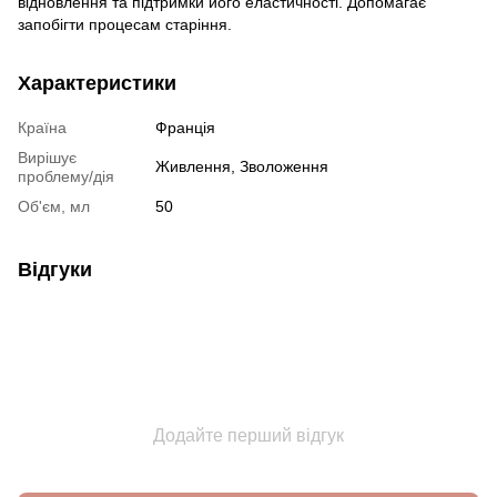
відновлення та підтримки його еластичності. Допомагає
запобігти процесам старіння.
Характеристики
Країна
Франція
Вирішує
Живлення
,
Зволоження
проблему/дія
Об'єм, мл
50
Відгуки
Додайте перший відгук