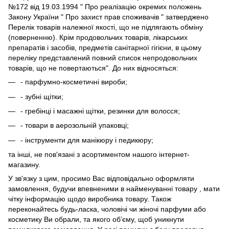
№172 від 19.03.1994 " Про реалізацію окремих положень
Закону України " Про захист прав споживачів " затверджено
Перелік товарів належної якості, що не підлягають обміну
(поверненню). Крім продовольчих товарів, лікарських
препаратів і засобів, предметів санітарної гігієни, в цьому
переліку представлений повний список непродовольчих
товарів, що не повертаються". До них відносяться:
- парфумно-косметичні вироби;
- зубні щітки;
- гребінці і масажні щітки, резинки для волосся;
- товари в аерозольній упаковці;
- інструменти для манікюру і педикюру;
та інші, не пов'язані з асортиментом нашого інтернет-
магазину.
У зв'язку з цим, просимо Вас відповідально оформляти
замовлення, будучи впевненими в найменуванні товару , мати
чітку інформацію щодо виробника товару. Також
переконайтесь будь-ласка, чоловічі чи жіночі парфуми або
косметику Ви обрали, та якого об’єму, щоб уникнути