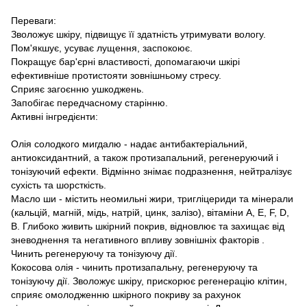
Переваги:
Зволожує шкіру, підвищує її здатність утримувати вологу.
Пом'якшує, усуває лущення, заспокоює.
Покращує бар'єрні властивості, допомагаючи шкірі
ефективніше протистояти зовнішньому стресу.
Сприяє загоєнню ушкоджень.
Запобігає передчасному старінню.
Активні інгредієнти:
Олія солодкого мигдалю - надає антибактеріальний,
антиоксидантний, а також протизапальний, регенеруючий і
тонізуючий ефекти. Відмінно знімає подразнення, нейтралізує
сухість та шорсткість.
Масло ши - містить неомильні жири, тригліцериди та мінерали
(кальцій, магній, мідь, натрій, цинк, залізо), вітаміни A, E, F, D,
B. Глибоко живить шкірний покрив, відновлює та захищає від
зневоднення та негативного впливу зовнішніх факторів .
Чинить регенеруючу та тонізуючу дії.
Кокосова олія - чинить протизапальну, регенеруючу та
тонізуючу дії. Зволожує шкіру, прискорює регенерацію клітин,
сприяє омолодженню шкірного покриву за рахунок