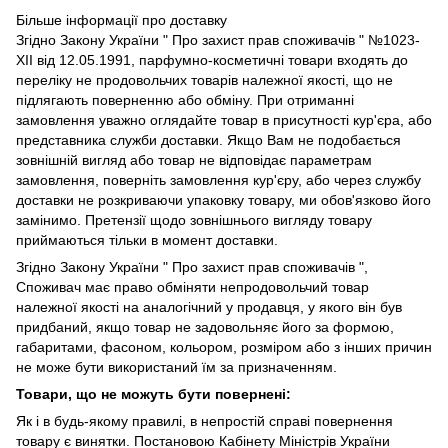
Більше інформації про доставку
Згідно
Закону України " Про захист прав споживачів "
№1023-
XII від 12.05.1991, парфумно-косметичні товари входять до
переліку не продовольчих товарів належної якості, що не
підлягають поверненню або обміну. При отриманні
замовлення уважно оглядайте товар в присутності кур'єра, або
представника служби доставки. Якщо Вам не подобається
зовнішній вигляд або товар не відповідає параметрам
замовлення, поверніть замовлення кур'єру, або через службу
доставки не розкриваючи упаковку товару, ми обов'язково його
замінимо. Претензії щодо зовнішнього вигляду товару
приймаються тільки в момент доставки.
Згідно Закону України " Про захист прав споживачів ",
Споживач має право обміняти непродовольчий товар
належної якості на аналогічний у продавця, у якого він був
придбаний, якщо товар не задовольняє його за формою,
габаритами, фасоном, кольором, розміром або з інших причин
не може бути використаний їм за призначенням.
Товари, що не можуть бути повернені:
Як і в будь-якому правилі, в непростій справі повернення
товару є винятки. Постановою Кабінету Міністрів України