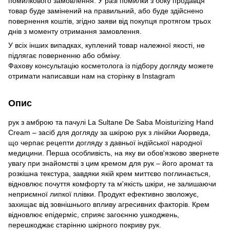
помилкового замовлення. У разі помилки з боку продавця
товар буде замінений на правильний, або буде здійснено
повернення коштів, згідно заяви від покупця протягом трьох
днів з моменту отримання замовлення.
У всіх інших випадках, куплений товар належної якості, не
підлягає поверненню або обміну.
Фахову консультацію косметолога із підбору догляду можете
отримати написавши нам на сторінку в
Instagram
Опис
рук з амброю та пачулі La Sultane De Saba Moisturizing Hand
Cream – засіб для догляду за шкірою рук з лінійки Аюрведа,
що черпає рецепти догляду з давньої індійської народної
медицини. Перша особливість, на яку ви обов'язково звернете
увагу при знайомстві з цим кремом для рук – його аромат та
розкішна текстура, завдяки якій крем миттєво поглинається,
відновлює почуття комфорту та м'якість шкіри, не залишаючи
неприємної липкої плівки. Продукт ефективно зволожує,
захищає від зовнішнього впливу агресивних факторів. Крем
відновлює епідерміс, сприяє загоєнню ушкоджень,
перешкоджає старінню шкірного покриву рук.