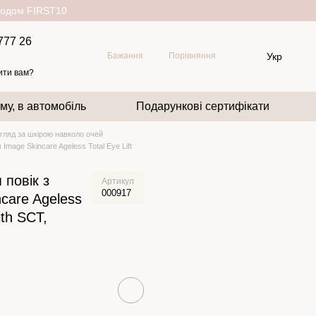
окодом FIRST10
777 26
Укр
Бажання
Порівняння
ити вам?
му, в автомобіль
Подарункові сертифікати
гляд за шкірою навколо очей
Image Skincare Ageless Total Eye Lift
 повік з
Артикул
000917
care Ageless
ith SCT,