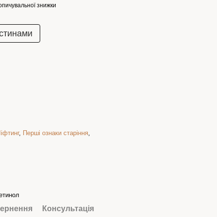
опичувальної знижки
стинами
іфтинг
,
Перші ознаки старіння
,
етинол
ернення
Консультація