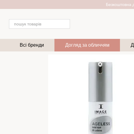
Перейти до основного контенту
Безкоштовна д
Всі бренди
Догляд за обличчям
Д