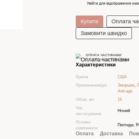
Увійти
для відображення нак
%
Купити
Оплата ча
Замовити швидко
ОПЛАТА ЧАСТИНАМИ
3 платежі по 921.33 грн
Характеристики
Країна
США
Призначення/дія
Зморшки
,
Л
Anti-age
Об'єм, мл
15
Час
Нічний
застосування
Основні
Пептиди, Р
компоненти
Оплата
Доставка
Пов