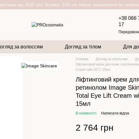
оставка від 3000 грн! Знижка -10% на перше замовлення за пром
+38 066 
17
Передзвон
огляд за волоссям
Догляд за тілом
Для до
Головна
Догляд за обличчям
До
Ліфтинговий крем для повік з ретинолом 
Cream with SCT, 15мл
Ліфтинговий крем для
ретинолом Image Skin
Total Eye Lift Cream w
15мл
В наявності
Написати відгук
2 764 грн