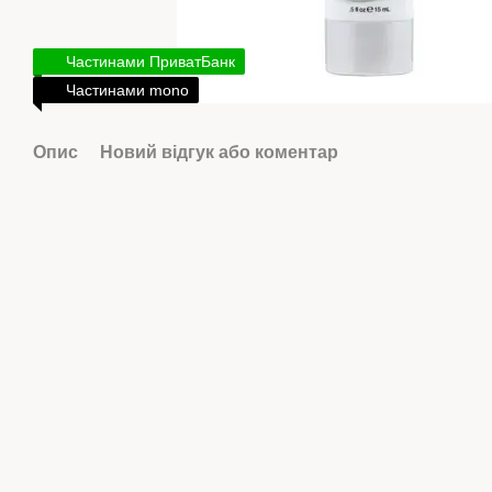
Частинами ПриватБанк
Частинами mono
Опис
Новий відгук або коментар