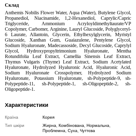
Склад
Anthemis Nobilis Flower Water, Aqua (Water), Butylene Glycol,
Propanediol, Niacinamide, 1,2-Hexanediol, Caprylic/Capric
Triglyceride, Ammonium Acryloyldimethyltaurate/VP
Copolymer, Carbomer, Arginine, Lauryl Glucoside, Polyglyceryl-
6 Laurate, Allantoin, Glycerin, Ethylhexylglycerin, Myristyl
Glucoside, Xanthan Gum, Guaiazulene, Pentylene Glycol,
Sodium Hyaluronate, Madecassoside, Decyl Glucoside, Caprylyl
Glycol, Hydroxypropyltrimonium Hyaluronate, Mentha
Rotundifolia Leaf Extract, Camellia Sinensis Leaf Extract,
Thymus Vulgaris (Thyme) Leaf Extract, Sodium Acetylated
Hyaluronate, Hydrolyzed Hyaluronic Acid, Hyaluronic Acid,
Sodium Hyaluronate Crosspolymer, Hydrolyzed Sodium
Hyaluronate, Potassium Hyaluronate, sh-Polypeptide-9, sh-
Polypeptide-11, sh-Polypeptide-1, sh-Oligopeptide-2, sh-
Oligopeptide-1.
Характеристики
Країна
Корея
Тип шкіри
Жирна
,
Комбінована
,
Нормальна
,
Проблемна
,
Суха
,
Чуттєва