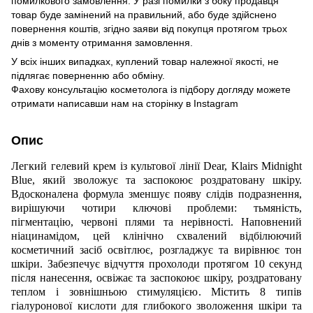
помилкового замовлення. У разі помилки з боку продавця
товар буде замінений на правильний, або буде здійснено
повернення коштів, згідно заяви від покупця протягом трьох
днів з моменту отримання замовлення.
У всіх інших випадках, куплений товар належної якості, не
підлягає поверненню або обміну.
Фахову консультацію косметолога із підбору догляду можете
отримати написавши нам на сторінку в
Instagram
Опис
Легкий гелевий крем із культової лінії Dear, Klairs Midnight
Blue, який зволожує та заспокоює роздратовану шкіру.
Вдосконалена формула зменшує появу слідів подразнення,
вирішуючи чотири ключові проблеми: тьмяність,
пігментацію, червоні плями та нерівності. Наповнений
ніацинамідом, цей клінічно схвалений відбілюючий
косметичний засіб освітлює, розгладжує та вирівнює тон
шкіри. Забезпечує відчуття прохолоди протягом 10 секунд
після нанесення, освіжає та заспокоює шкіру, роздратовану
теплом і зовнішньою стимуляцією. Містить 8 типів
гіалуронової кислоти для глибокого зволоження шкіри та