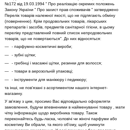
№172 від 19.03.1994 " Про реалізацію окремих положень
Закону України " Про захист прав споживачів " затверджено
Перелік товарів належної якості, що не підлягають обміну
(поверненню). Крім продовольчих товарів, лікарських
препаратів і засобів, предметів санітарної гігієни, в цьому
переліку представлений повний список непродовольчих
товарів, що не повертаються". До них відносяться:
- парфумно-косметичні вироби;
- зубні щітки;
- гребінці і масажні щітки, резинки для волосся;
- товари в аерозольній упаковці;
- інструменти для манікюру і педикюру;
та інші, не пов'язані з асортиментом нашого інтернет-
магазину.
У зв'язку з цим, просимо Вас відповідально оформляти
замовлення, будучи впевненими в найменуванні товару , мати
чітку інформацію щодо виробника товару. Також
переконайтесь будь-ласка, чоловічі чи жіночі парфуми або
косметику Ви обрали, та якого об’єму, щоб уникнути