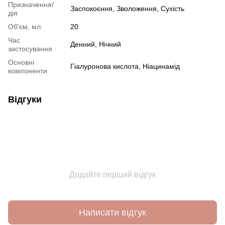
Призначення/
Заспокоєння
,
Зволоження
,
Сухість
дія
Об'єм, мл
20
Час
Денний
,
Нічний
застосування
Основні
Гіалуронова кислота
,
Ніацинамід
компоненти
Відгуки
Додайте перший відгук
Написати відгук