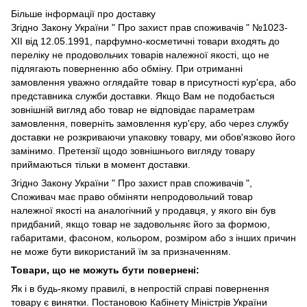
Більше інформації про доставку
Згідно
Закону України " Про захист прав споживачів "
№1023-
XII від 12.05.1991, парфумно-косметичні товари входять до
переліку не продовольчих товарів належної якості, що не
підлягають поверненню або обміну. При отриманні
замовлення уважно оглядайте товар в присутності кур'єра, або
представника служби доставки. Якщо Вам не подобається
зовнішній вигляд або товар не відповідає параметрам
замовлення, поверніть замовлення кур'єру, або через службу
доставки не розкриваючи упаковку товару, ми обов'язково його
замінимо. Претензії щодо зовнішнього вигляду товару
приймаються тільки в момент доставки.
Згідно Закону України " Про захист прав споживачів ",
Споживач має право обміняти непродовольчий товар
належної якості на аналогічний у продавця, у якого він був
придбаний, якщо товар не задовольняє його за формою,
габаритами, фасоном, кольором, розміром або з інших причин
не може бути використаний їм за призначенням.
Товари, що не можуть бути повернені:
Як і в будь-якому правилі, в непростій справі повернення
товару є винятки. Постановою Кабінету Міністрів України