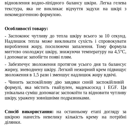
відновлення водно-ліпідного балансу шкіри. Легка гелева
текстура, яка не викликає відчуття задухи на шкірі з
некомедогенною формулою.
Особливості товару:
- Заспокоює чутливу до тепла шкіру всього за 10 секунд.
Надлишок тепла може викликати сухість і спровокувати
вироблення жиру, посилюючи запалення. Тому формула
миттєво охолоджує шкіру, знижуючи температуру на 4,5°C,
і допомагає запобігти появі плям.
- Забезпечує зволоження протягом усього дня та балансує
жирну, зневоднену шкіру. Легкий нежирний крем підвищує
зволоження в 1,5 рази і зменшує надлишок жиру вдвічі.
- Чинить заспокійливу дію завдяки синій заспокійливій ​​
формулі, яка містить гвайзулен, мадекасосид і EGF. Ця
унікальна суміш допомагає заспокоїти та відновити чутливу
шкіру, уражену зовнішніми подразниками.
Спосіб використання:
на останньому етапі догляду за
шкірою нанесіть невелику кількість крему на потрібні
ділянки.