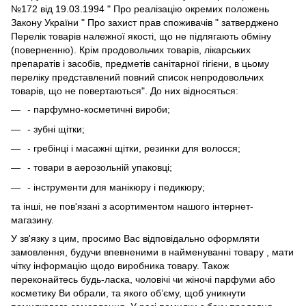
№172 від 19.03.1994 " Про реалізацію окремих положень
Закону України " Про захист прав споживачів " затверджено
Перелік товарів належної якості, що не підлягають обміну
(поверненню). Крім продовольчих товарів, лікарських
препаратів і засобів, предметів санітарної гігієни, в цьому
переліку представлений повний список непродовольчих
товарів, що не повертаються". До них відносяться:
- парфумно-косметичні вироби;
- зубні щітки;
- гребінці і масажні щітки, резинки для волосся;
- товари в аерозольній упаковці;
- інструменти для манікюру і педикюру;
та інші, не пов'язані з асортиментом нашого інтернет-
магазину.
У зв'язку з цим, просимо Вас відповідально оформляти
замовлення, будучи впевненими в найменуванні товару , мати
чітку інформацію щодо виробника товару. Також
переконайтесь будь-ласка, чоловічі чи жіночі парфуми або
косметику Ви обрали, та якого об’єму, щоб уникнути