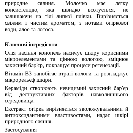
природне сяяння. Молочко має легку
консистенцію, яка швидко всотується, не
залишаючи на тілі липкої плівки. Вирізняється
свіжим і чистим ароматом, з нотами огіркової
води, алое та лотоса.
Ключові інгредієнти
Олія насіння конопель насичує шкіру корисними
мікроелементами та цінною вологою, зміцнює
захисний бар'єр, покращує процеси регенерації.
Вітамін В3 запобігає втраті вологи та розгладжує
мікрорельєф шкіри.
Кераміди створюють невидимий захисний бар'єр
від деструктивних факторів навколишнього
середовища.
Екстракт огірка вирізняється зволожувальними й
антиоксидантними властивостями, надає шкірі
природного сяяння.
Застосування