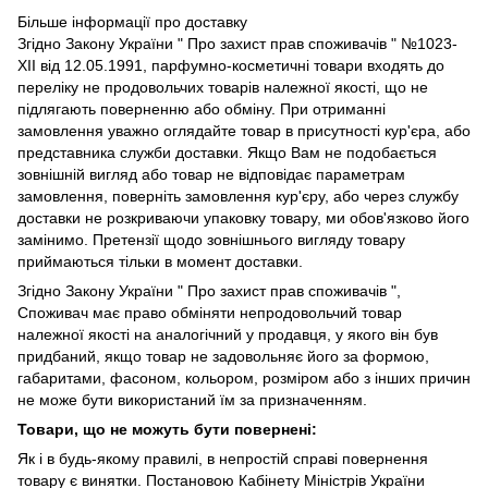
Більше інформації про доставку
Згідно
Закону України " Про захист прав споживачів "
№1023-
XII від 12.05.1991, парфумно-косметичні товари входять до
переліку не продовольчих товарів належної якості, що не
підлягають поверненню або обміну. При отриманні
замовлення уважно оглядайте товар в присутності кур'єра, або
представника служби доставки. Якщо Вам не подобається
зовнішній вигляд або товар не відповідає параметрам
замовлення, поверніть замовлення кур'єру, або через службу
доставки не розкриваючи упаковку товару, ми обов'язково його
замінимо. Претензії щодо зовнішнього вигляду товару
приймаються тільки в момент доставки.
Згідно Закону України " Про захист прав споживачів ",
Споживач має право обміняти непродовольчий товар
належної якості на аналогічний у продавця, у якого він був
придбаний, якщо товар не задовольняє його за формою,
габаритами, фасоном, кольором, розміром або з інших причин
не може бути використаний їм за призначенням.
Товари, що не можуть бути повернені:
Як і в будь-якому правилі, в непростій справі повернення
товару є винятки. Постановою Кабінету Міністрів України