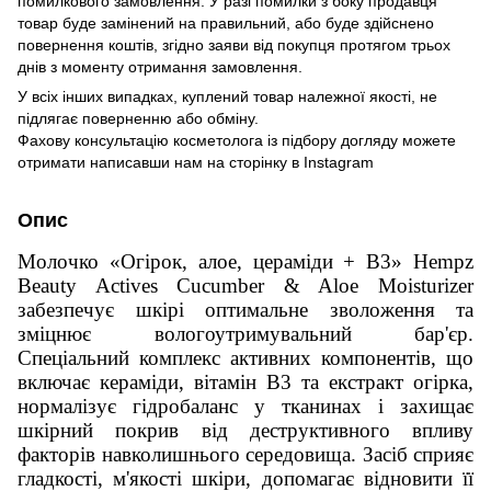
помилкового замовлення. У разі помилки з боку продавця
товар буде замінений на правильний, або буде здійснено
повернення коштів, згідно заяви від покупця протягом трьох
днів з моменту отримання замовлення.
У всіх інших випадках, куплений товар належної якості, не
підлягає поверненню або обміну.
Фахову консультацію косметолога із підбору догляду можете
отримати написавши нам на сторінку в
Instagram
Опис
Молочко «Огірок, алое, цераміди + В3» Hempz
Beauty Actives Cucumber & Aloe Moisturizer
забезпечує шкірі оптимальне зволоження та
зміцнює вологоутримувальний бар'єр.
Спеціальний комплекс активних компонентів, що
включає кераміди, вітамін В3 та екстракт огірка,
нормалізує гідробаланс у тканинах і захищає
шкірний покрив від деструктивного впливу
факторів навколишнього середовища. Засіб сприяє
гладкості, м'якості шкіри, допомагає відновити її