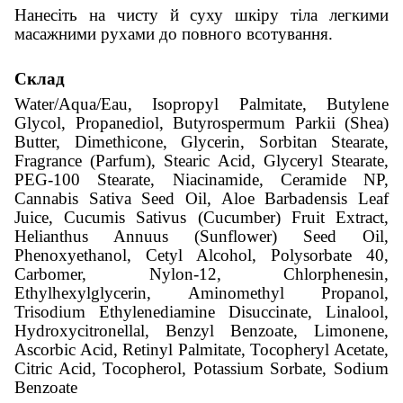
Нанесіть на чисту й суху шкіру тіла легкими
масажними рухами до повного всотування.
Склад
Water/Aqua/Eau, Isopropyl Palmitate, Butylene
Glycol, Propanediol, Butyrospermum Parkii (Shea)
Butter, Dimethicone, Glycerin, Sorbitan Stearate,
Fragrance (Parfum), Stearic Acid, Glyceryl Stearate,
PEG-100 Stearate, Niacinamide, Ceramide NP,
Cannabis Sativa Seed Oil, Aloe Barbadensis Leaf
Juice, Cucumis Sativus (Cucumber) Fruit Extract,
Helianthus Annuus (Sunflower) Seed Oil,
Phenoxyethanol, Cetyl Alcohol, Polysorbate 40,
Carbomer, Nylon-12, Chlorphenesin,
Ethylhexylglycerin, Aminomethyl Propanol,
Trisodium Ethylenediamine Disuccinate, Linalool,
Hydroxycitronellal, Benzyl Benzoate, Limonene,
Ascorbic Acid, Retinyl Palmitate, Tocopheryl Acetate,
Citric Acid, Tocopherol, Potassium Sorbate, Sodium
Benzoate