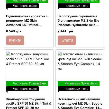
Частинами ПриватБанк
Частинами ПриватБанк
Частинами mono
Частинами mono
Відновлююча сироватка з
Зволожуюча сироватка з
ретинолом MZ Skin
біоплацентою MZ Skin Bio-
Advanced 3% Retinol
Placenta Hyaluronic Acid
Complex Serum, 30 мл
Serum, 30 мл
6 548 грн
7 441 грн
Купити
Купити
Частинами ПриватБанк
Частинами ПриватБанк
Частинами mono
Частинами mono
Зволожуючий тонуючий
Освітлюючий антивіковий
засіб з SPF 30 MZ Skin Tint &
крем під очі MZ Skin Soothe
Protect SPF 30, 30 мл
& Smooth Eye Complex, 14