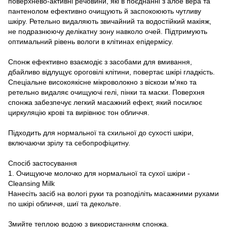
поверхнево-активні речовини, які в поєднанні з алое вера та
пантенолом ефективно очищують й заспокоюють чутливу
шкіру. Ретельно видаляють звичайний та водостійкий макіяж,
не подразнюючу делікатну зону навколо очей. Підтримують
оптимальний рівень вологи в клітинах епідермісу.
Спонж ефективно взаємодіє з засобами для вмивання,
дбайливо відлущує ороговілі клітини, повертає шкірі гладкість.
Спеціальне високоякісне мікроволокно з віскози м'яко та
ретельно видаляє очищуючі гелі, пінки та маски. Поверхня
спонжа забезпечує легкий масажний ефект, який посилює
циркуляцію крові та вирівнює тон обличчя.
Підходить для нормальної та схильної до сухості шкіри,
включаючи зрілу та себопрофіцитну.
Спосіб застосування
1. Очищуюче молочко для нормальної та сухої шкіри -
Cleansing Milk
Нанесіть засіб на вологі руки та розподіліть масажними рухами
по шкірі обличчя, шиї та декольте.
Змийте теплою водою з використанням спонжа.