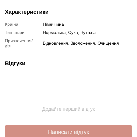
Характеристики
Країна
Німеччина
Тип шкіри
Нормальна
,
Суха
,
Чуттєва
Призначення/
Відновлення
,
Зволоження
,
Очищення
дія
Відгуки
Додайте перший відгук
Написати відгук