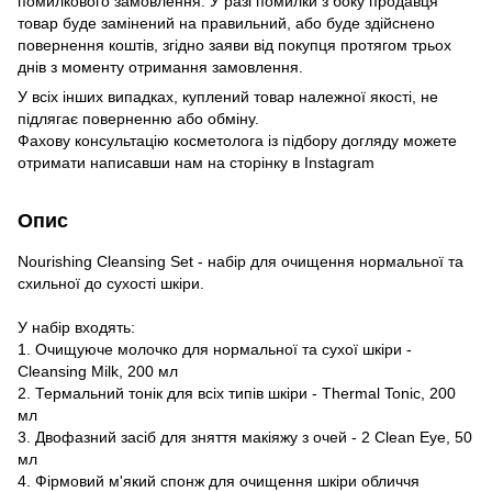
помилкового замовлення. У разі помилки з боку продавця
товар буде замінений на правильний, або буде здійснено
повернення коштів, згідно заяви від покупця протягом трьох
днів з моменту отримання замовлення.
У всіх інших випадках, куплений товар належної якості, не
підлягає поверненню або обміну.
Фахову консультацію косметолога із підбору догляду можете
отримати написавши нам на сторінку в
Instagram
Опис
Nourishing Cleansing Set - набір для очищення нормальної та
схильної до сухості шкіри.
У набір входять:
1. Очищуюче молочко для нормальної та сухої шкіри -
Cleansing Milk, 200 мл
2. Термальний тонік для всіх типів шкіри - Thermal Tonic, 200
мл
3. Двофазний засіб для зняття макіяжу з очей - 2 Clean Eye, 50
мл
4. Фірмовий м'який спонж для очищення шкіри обличчя