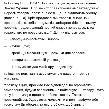
№172 від 19.03.1994 " Про реалізацію окремих положень
Закону України " Про захист прав споживачів " затверджено
Перелік товарів належної якості, що не підлягають обміну
(поверненню). Крім продовольчих товарів, лікарських
препаратів і засобів, предметів санітарної гігієни, в цьому
переліку представлений повний список непродовольчих
товарів, що не повертаються". До них відносяться:
- парфумно-косметичні вироби;
- зубні щітки;
- гребінці і масажні щітки, резинки для волосся;
- товари в аерозольній упаковці;
- інструменти для манікюру і педикюру;
та інші, не пов'язані з асортиментом нашого інтернет-
магазину.
У зв'язку з цим, просимо Вас відповідально оформляти
замовлення, будучи впевненими в найменуванні товару , мати
чітку інформацію щодо виробника товару. Також
переконайтесь будь-ласка, чоловічі чи жіночі парфуми або
косметику Ви обрали, та якого об’єму, щоб уникнути