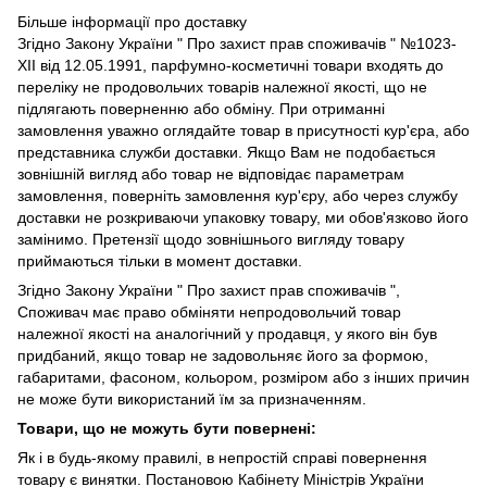
Більше інформації про доставку
Згідно
Закону України " Про захист прав споживачів "
№1023-
XII від 12.05.1991, парфумно-косметичні товари входять до
переліку не продовольчих товарів належної якості, що не
підлягають поверненню або обміну. При отриманні
замовлення уважно оглядайте товар в присутності кур'єра, або
представника служби доставки. Якщо Вам не подобається
зовнішній вигляд або товар не відповідає параметрам
замовлення, поверніть замовлення кур'єру, або через службу
доставки не розкриваючи упаковку товару, ми обов'язково його
замінимо. Претензії щодо зовнішнього вигляду товару
приймаються тільки в момент доставки.
Згідно Закону України " Про захист прав споживачів ",
Споживач має право обміняти непродовольчий товар
належної якості на аналогічний у продавця, у якого він був
придбаний, якщо товар не задовольняє його за формою,
габаритами, фасоном, кольором, розміром або з інших причин
не може бути використаний їм за призначенням.
Товари, що не можуть бути повернені:
Як і в будь-якому правилі, в непростій справі повернення
товару є винятки. Постановою Кабінету Міністрів України