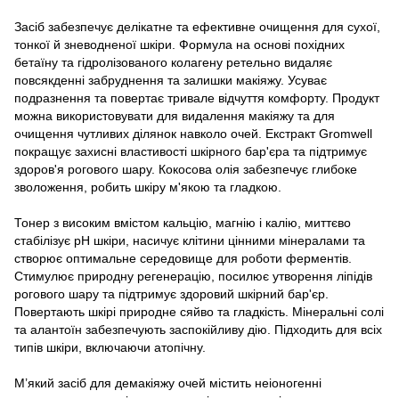
Засіб забезпечує делікатне та ефективне очищення для сухої,
тонкої й зневодненої шкіри. Формула на основі похідних
бетаїну та гідролізованого колагену ретельно видаляє
повсякденні забруднення та залишки макіяжу. Усуває
подразнення та повертає тривале відчуття комфорту. Продукт
можна використовувати для видалення макіяжу та для
очищення чутливих ділянок навколо очей. Екстракт Gromwell
покращує захисні властивості шкірного бар'єра та підтримує
здоров'я рогового шару. Кокосова олія забезпечує глибоке
зволоження, робить шкіру м'якою та гладкою.
Тонер з високим вмістом кальцію, магнію і калію, миттєво
стабілізує рН шкіри, насичує клітини цінними мінералами та
створює оптимальне середовище для роботи ферментів.
Стимулює природну регенерацію, посилює утворення ліпідів
рогового шару та підтримує здоровий шкірний бар'єр.
Повертають шкірі природне сяйво та гладкість. Мінеральні солі
та алантоїн забезпечують заспокійливу дію. Підходить для всіх
типів шкіри, включаючи атопічну.
М’який засіб для демакіяжу очей містить неіоногенні