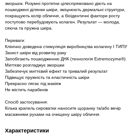
зморшок. Розумні протеїни цілеспрямовано діють на
пошкоджені ділянки шкіри, зміцнюють дермальні структури,
покращують колір обличчя, а біоідентичні фактори росту
поступово перебудовують колаген. Результат — молода,
сяюча та пружна шкіра.
Переваги:
Клінічно доведена стимуляція виробництва колагену I ТИПУ
Захист шкіри від розвитку раку
Запобігають пошкодженню ДНК (технологія Extremozyme®)
Миттєво розгладжує зморшки
Забезпечує миттєвий ефект та тривалий результат
Підвищує пружність та еластичність шкіри
Прекрасно лягає під макіяж
Не містить парабенів
Спосіб застосування:
Кілька крапель сироватки наносите щоранку та/або вечір
масажними рухами на очищену шкіру обличчя.
Характеристики