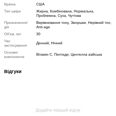
Країна
США
Тип шкіри
Жирна
,
Комбінована
,
Нормальна
,
Проблемна
,
Суха
,
Чуттєва
Призначення/
Вирівнювання тону
,
Зморшки
,
Нерівний тон
,
дія
Anti-age
Об'єм, мл
30
Час
Денний
,
Нічний
застосування
Основні
Вітамін С
,
Пептиди
,
Центелла азійська
компоненти
Відгуки
Додайте перший відгук