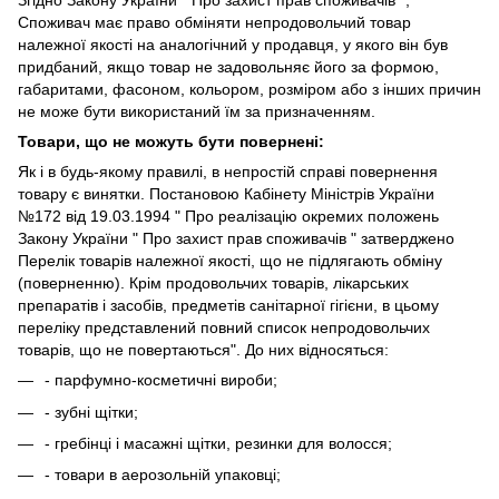
Згідно Закону України " Про захист прав споживачів ",
Споживач має право обміняти непродовольчий товар
належної якості на аналогічний у продавця, у якого він був
придбаний, якщо товар не задовольняє його за формою,
габаритами, фасоном, кольором, розміром або з інших причин
не може бути використаний їм за призначенням.
Товари, що не можуть бути повернені:
Як і в будь-якому правилі, в непростій справі повернення
товару є винятки. Постановою Кабінету Міністрів України
№172 від 19.03.1994 " Про реалізацію окремих положень
Закону України " Про захист прав споживачів " затверджено
Перелік товарів належної якості, що не підлягають обміну
(поверненню). Крім продовольчих товарів, лікарських
препаратів і засобів, предметів санітарної гігієни, в цьому
переліку представлений повний список непродовольчих
товарів, що не повертаються". До них відносяться:
- парфумно-косметичні вироби;
- зубні щітки;
- гребінці і масажні щітки, резинки для волосся;
- товари в аерозольній упаковці;