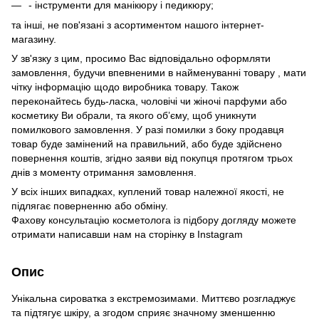
- інструменти для манікюру і педикюру;
та інші, не пов'язані з асортиментом нашого інтернет-
магазину.
У зв'язку з цим, просимо Вас відповідально оформляти
замовлення, будучи впевненими в найменуванні товару , мати
чітку інформацію щодо виробника товару. Також
переконайтесь будь-ласка, чоловічі чи жіночі парфуми або
косметику Ви обрали, та якого об’єму, щоб уникнути
помилкового замовлення. У разі помилки з боку продавця
товар буде замінений на правильний, або буде здійснено
повернення коштів, згідно заяви від покупця протягом трьох
днів з моменту отримання замовлення.
У всіх інших випадках, куплений товар належної якості, не
підлягає поверненню або обміну.
Фахову консультацію косметолога із підбору догляду можете
отримати написавши нам на сторінку в
Instagram
Опис
Унікальна сироватка з екстремозимами. Миттєво розгладжує
та підтягує шкіру, а згодом сприяє значному зменшенню