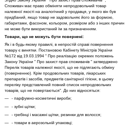
Згідно Закону України " Про захист прав споживачів ",
Споживач має право обміняти непродовольчий товар
належної якості на аналогічний у продавця, у якого він був
придбаний, якщо товар не задовольняє його за формою,
габаритами, фасоном, кольором, розміром або з інших причин
не може бути використаний їм за призначенням.
Товари, що не можуть бути повернені:
Як і в будь-якому правилі, в непростій справі повернення
товару є винятки. Постановою Кабінету Міністрів України
№172 від 19.03.1994 " Про реалізацію окремих положень
Закону України " Про захист прав споживачів " затверджено
Перелік товарів належної якості, що не підлягають обміну
(поверненню). Крім продовольчих товарів, лікарських
препаратів і засобів, предметів санітарної гігієни, в цьому
переліку представлений повний список непродовольчих
товарів, що не повертаються". До них відносяться:
- парфумно-косметичні вироби;
- зубні щітки;
- гребінці і масажні щітки, резинки для волосся;
- товари в аерозольній упаковці;