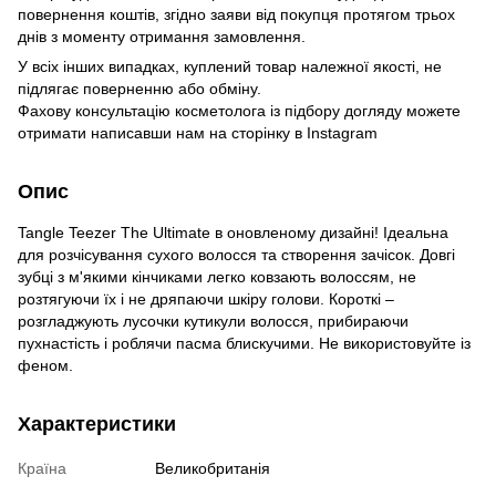
повернення коштів, згідно заяви від покупця протягом трьох
днів з моменту отримання замовлення.
У всіх інших випадках, куплений товар належної якості, не
підлягає поверненню або обміну.
Фахову консультацію косметолога із підбору догляду можете
отримати написавши нам на сторінку в
Instagram
Опис
Tangle Teezer The Ultimate в оновленому дизайні! Ідеальна
для розчісування сухого волосся та створення зачісок. Довгі
зубці з м'якими кінчиками легко ковзають волоссям, не
розтягуючи їх і не дряпаючи шкіру голови. Короткі –
розгладжують лусочки кутикули волосся, прибираючи
пухнастість і роблячи пасма блискучими. Не використовуйте із
феном.
Характеристики
Країна
Великобританія