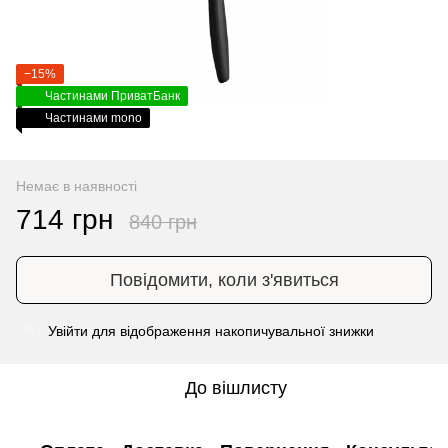
−15%
Частинами ПриватБанк
Частинами mono
Немає в наявності
714 грн
840 грн
Повідомити, коли з'явиться
Увійти
для відображення накопичувальної знижки
%
До вішлисту