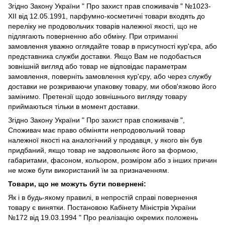
Згідно
Закону України " Про захист прав споживачів "
№1023-
XII від 12.05.1991, парфумно-косметичні товари входять до
переліку не продовольчих товарів належної якості, що не
підлягають поверненню або обміну. При отриманні
замовлення уважно оглядайте товар в присутності кур'єра, або
представника служби доставки. Якщо Вам не подобається
зовнішній вигляд або товар не відповідає параметрам
замовлення, поверніть замовлення кур'єру, або через службу
доставки не розкриваючи упаковку товару, ми обов'язково його
замінимо. Претензії щодо зовнішнього вигляду товару
приймаються тільки в момент доставки.
Згідно Закону України " Про захист прав споживачів ",
Споживач має право обміняти непродовольчий товар
належної якості на аналогічний у продавця, у якого він був
придбаний, якщо товар не задовольняє його за формою,
габаритами, фасоном, кольором, розміром або з інших причин
не може бути використаний їм за призначенням.
Товари, що не можуть бути повернені:
Як і в будь-якому правилі, в непростій справі повернення
товару є винятки. Постановою Кабінету Міністрів України
№172 від 19.03.1994 " Про реалізацію окремих положень