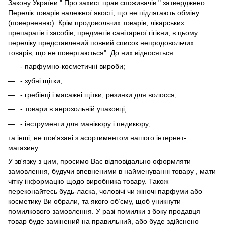
Закону України " Про захист прав споживачів " затверджено
Перелік товарів належної якості, що не підлягають обміну
(поверненню). Крім продовольчих товарів, лікарських
препаратів і засобів, предметів санітарної гігієни, в цьому
переліку представлений повний список непродовольчих
товарів, що не повертаються". До них відносяться:
- парфумно-косметичні вироби;
- зубні щітки;
- гребінці і масажні щітки, резинки для волосся;
- товари в аерозольній упаковці;
- інструменти для манікюру і педикюру;
та інші, не пов'язані з асортиментом нашого інтернет-
магазину.
У зв'язку з цим, просимо Вас відповідально оформляти
замовлення, будучи впевненими в найменуванні товару , мати
чітку інформацію щодо виробника товару. Також
переконайтесь будь-ласка, чоловічі чи жіночі парфуми або
косметику Ви обрали, та якого об’єму, щоб уникнути
помилкового замовлення. У разі помилки з боку продавця
товар буде замінений на правильний, або буде здійснено