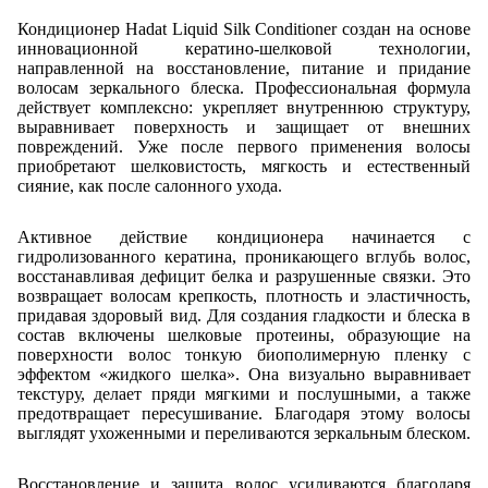
Кондиционер Hadat Liquid Silk Conditioner создан на основе
инновационной кератино-шелковой технологии,
направленной на восстановление, питание и придание
волосам зеркального блеска. Профессиональная формула
действует комплексно: укрепляет внутреннюю структуру,
выравнивает поверхность и защищает от внешних
повреждений. Уже после первого применения волосы
приобретают шелковистость, мягкость и естественный
сияние, как после салонного ухода.
Активное действие кондиционера начинается с
гидролизованного кератина, проникающего вглубь волос,
восстанавливая дефицит белка и разрушенные связки. Это
возвращает волосам крепкость, плотность и эластичность,
придавая здоровый вид. Для создания гладкости и блеска в
состав включены шелковые протеины, образующие на
поверхности волос тонкую биополимерную пленку с
эффектом «жидкого шелка». Она визуально выравнивает
текстуру, делает пряди мягкими и послушными, а также
предотвращает пересушивание. Благодаря этому волосы
выглядят ухоженными и переливаются зеркальным блеском.
Восстановление и защита волос усиливаются благодаря