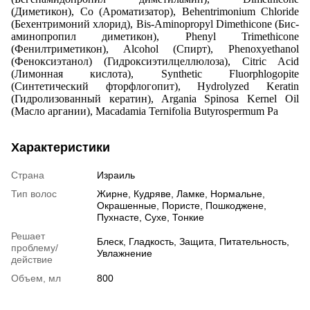
(Диметикон), Co (Ароматизатор), Behentrimonium Chloride
(Бехентримоний хлорид), Bis-Aminopropyl Dimethicone (Бис-
аминопропил диметикон), Phenyl Trimethicone
(Фенилтриметикон), Alcohol (Спирт), Phenoxyethanol
(Феноксиэтанол) (Гидроксиэтилцеллюлоза), Citric Acid
(Лимонная кислота), Synthetic Fluorphlogopite
(Синтетический фторфлогопит), Hydrolyzed Keratin
(Гидролизованный кератин), Argania Spinosa Kernel Oil
(Масло аргании), Macadamia Ternifolia Butyrospermum Pa
Характеристики
Страна
Израиль
Тип волос
Жирне
,
Кудряве
,
Ламке
,
Нормальне
,
Окрашенные
,
Пористе
,
Пошкоджене
,
Пухнасте
,
Сухе
,
Тонкие
Решает
Блеск
,
Гладкость
,
Защита
,
Питательность
,
проблему/
Увлажнение
действие
Объем, мл
800