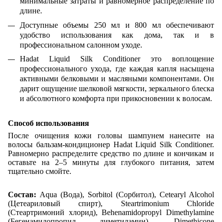
минимальные затраты и равномерное распределение по
длине.
Доступные объемы 250 мл и 800 мл обеспечивают
удобство использования как дома, так и в
профессиональном салонном уходе.
Hadat Liquid Silk Conditioner это воплощение
профессионального ухода, где каждая капля насыщена
активными белковыми и масляными компонентами. Он
дарит ощущение шелковой мягкости, зеркального блеска
и абсолютного комфорта при прикосновении к волосам.
Способ использования
После очищения кожи головы шампунем нанесите на
волосы бальзам-кондиционер Hadat Liquid Silk Conditioner.
Равномерно распределите средство по длине и кончикам и
оставьте на 2–5 минуты для глубокого питания, затем
тщательно смойте.
Состав:
Aqua (Вода), Sorbitol (Сорбитол), Cetearyl Alcohol
(Цетеариловый спирт), Steartrimonium Chloride
(Стеартримоний хлорид), Behenamidopropyl Dimethylamine
(Бегенамидопропил диметиламин), Dimethicone