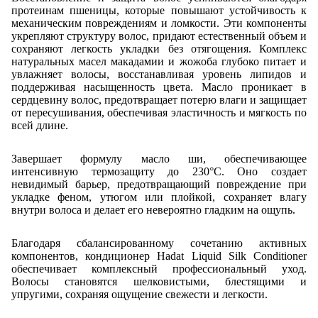
протеинам пшеницы, которые повышают устойчивость к
механическим повреждениям и ломкости. Эти компоненты
укрепляют структуру волос, придают естественный объем и
сохраняют легкость укладки без отягощения. Комплекс
натуральных масел макадамии и жожоба глубоко питает и
увлажняет волосы, восстанавливая уровень липидов и
поддерживая насыщенность цвета. Масло проникает в
сердцевину волос, предотвращает потерю влаги и защищает
от пересушивания, обеспечивая эластичность и мягкость по
всей длине.
Завершает формулу масло ши, обеспечивающее
интенсивную термозащиту до 230°C. Оно создает
невидимый барьер, предотвращающий повреждение при
укладке феном, утюгом или плойкой, сохраняет влагу
внутри волоса и делает его невероятно гладким на ощупь.
Благодаря сбалансированному сочетанию активных
компонентов, кондиционер Hadat Liquid Silk Conditioner
обеспечивает комплексный профессиональный уход.
Волосы становятся шелковистыми, блестящими и
упругими, сохраняя ощущение свежести и легкости.