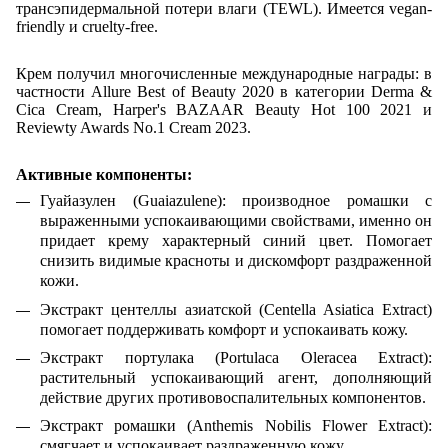
трансэпидермальной потери влаги (TEWL). Имеется vegan-
friendly и cruelty-free.
Крем получил многочисленные международные награды: в
частности Allure Best of Beauty 2020 в категории Derma &
Cica Cream, Harper's BAZAAR Beauty Hot 100 2021 и
Reviewty Awards No.1 Cream 2023.
Активные компоненты:
Гуайазулен (Guaiazulene): производное ромашки с
выраженными успокаивающими свойствами, именно он
придает крему характерный синий цвет. Помогает
снизить видимые красноты и дискомфорт раздраженной
кожи.
Экстракт центеллы азиатской (Centella Asiatica Extract)
помогает поддерживать комфорт и успокаивать кожу.
Экстракт портулака (Portulaca Oleracea Extract):
растительный успокаивающий агент, дополняющий
действие других противовоспалительных компонентов.
Экстракт ромашки (Anthemis Nobilis Flower Extract):
смягчает и успокаивает раздраженную кожу.