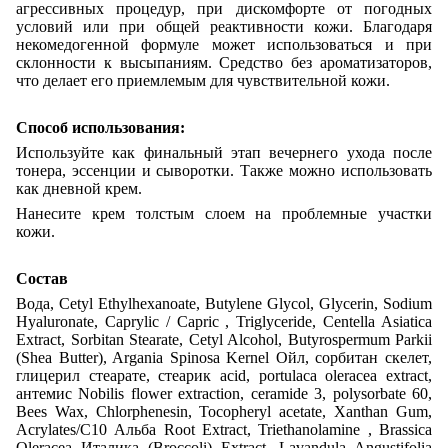
агрессивных процедур, при дискомфорте от погодных
условий или при общей реактивности кожи. Благодаря
некомедогенной формуле может использоваться и при
склонности к высыпаниям. Средство без ароматизаторов,
что делает его приемлемым для чувствительной кожи.
Способ использования:
Используйте как финальный этап вечернего ухода после
тонера, эссенции и сыворотки. Также можно использовать
как дневной крем.
Нанесите крем толстым слоем на проблемные участки
кожи.
Состав
Вода, Cetyl Ethylhexanoate, Butylene Glycol, Glycerin, Sodium
Hyaluronate, Caprylic / Capric , Triglyceride, Centella Asiatica
Extract, Sorbitan Stearate, Cetyl Alcohol, Butyrospermum Parkii
(Shea Butter), Argania Spinosa Kernel Ойл, сорбитан скелет,
глицерил стеарате, стеарик acid, portulaca oleracea extract,
антемис Nobilis flower extraction, ceramide 3, polysorbate 60,
Bees Wax, Chlorphenesin, Tocopheryl acetate, Xanthan Gum,
Acrylates/C10 Альба Root Extract, Triethanolamine , Brassica
Oleracea Италика (Broccoli) Extract, Lavandula Angustifolia