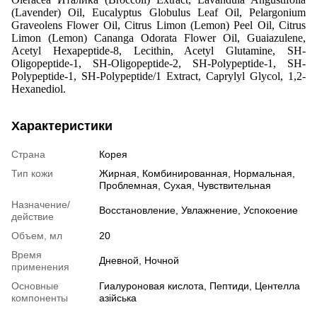
(Lavender) Oil, Eucalyptus Globulus Leaf Oil, Pelargonium
Graveolens Flower Oil, Citrus Limon (Lemon) Peel Oil, Citrus
Limon (Lemon) Cananga Odorata Flower Oil, Guaiazulene,
Acetyl Hexapeptide-8, Lecithin, Acetyl Glutamine, SH-
Oligopeptide-1, SH-Oligopeptide-2, SH-Polypeptide-1, SH-
Polypeptide-1, SH-Polypeptide/1 Extract, Caprylyl Glycol, 1,2-
Hexanediol.
Характеристики
Страна
Корея
Тип кожи
Жирная
,
Комбинированная
,
Нормальная
,
Проблемная
,
Сухая
,
Чувствительная
Назначение/
Восстановление
,
Увлажнение
,
Успокоение
действие
Объем, мл
20
Время
Дневной
,
Ночной
применения
Основные
Гиалуроновая кислота
,
Пептиди
,
Центелла
компоненты
азійська