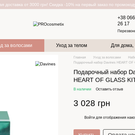
я доставка от 3000 грн! Скидка -10% на первый заказ по промоко
+38 066
26 17
Перезвон
д за волосами
Уход за телом
Для дома,
Главная
Уход за волосами
Набо
Подарочный набор Davines HEART OF 
Подарочный набор Da
HEART OF GLASS KI
В наличии
Оставить отзыв
3 028 грн
Войти
для отображения нако
%