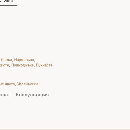
стями
,
Ламке
,
Нормальне
,
ристе
,
Пошкоджене
,
Пухнасте
,
ие цвета
,
Увлажнение
врат
Консультация