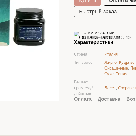
Купить
Оплата ча
Быстрый заказ
ОПЛАТА ЧАСТЯМИ
3 платежа по 1 009.33 грн
Характеристики
Страна
Италия
Тип волос
Жирне
,
Кудряве
Окрашенные
,
По
Сухе
,
Тонкие
Решает
проблему/
Блеск
,
Сохранен
действие
Оплата
Доставка
Воз