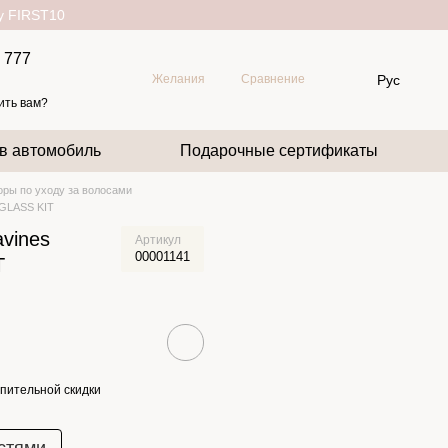
ду FIRST10
 777
Рус
Желания
Сравнение
ить вам?
 в автомобиль
Подарочные сертификаты
ры по уходу за волосами
GLASS KIT
vines
Артикул
00001141
T
пительной скидки