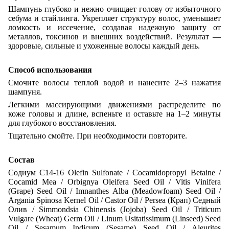
Шампунь глубоко и нежно очищает голову от избыточного
себума и стайлинга. Укрепляет структуру волос, уменьшает
ломкость и иссечение, создавая надежную защиту от
металлов, токсинов и внешних воздействий. Результат —
здоровые, сильные и ухоженные волосы каждый день.
Способ использования
Смочите волосы теплой водой и нанесите 2–3 нажатия
шампуня.
Легкими массирующими движениями распределите по
коже головы и длине, вспеньте и оставьте на 1–2 минуты
для глубокого восстановления.
Тщательно смойте. При необходимости повторите.
Состав
Содиум C14-16 Olefin Sulfonate / Cocamidopropyl Betaine /
Cocamid Mea / Orbignya Oleifera Seed Oil / Vitis Vinifera
(Grape) Seed Oil / Imnanthes Alba (Meadowfoam) Seed Oil /
Argania Spinosa Kernel Oil / Castor Oil / Persea (Крап) Седный
Олив / Simmondsia Chinensis (Jojoba) Seed Oil / Triticum
Vulgare (Wheat) Germ Oil / Linum Usitatissimum (Linseed) Seed
Oil / Sesamum Indicum (Sesame) Seed Oil / Aleurites