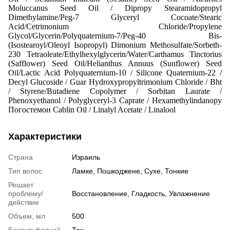
Moluccanus Seed Oil / Dipropy Stearamidopropyl
Dimethylamine/Peg-7 Glyceryl Cocoate/Stearic
Acid/Cetrimonium Chloride/Propylene
Glycol/Glycerin/Polyquaternium-7/Peg-40 Bis-
(Isostearoyl/Oleoyl Isopropyl) Dimonium Methosulfate/Sorbeth-
230 Tetraoleate/Ethylhexylglycerin/Water/Carthamus Tinctorius
(Safflower) Seed Oil/Helianthus Annuus (Sunflower) Seed
Oil/Lactic Acid Polyquaternium-10 / Silicone Quaternium-22 /
Decyl Glucoside / Guar Hydroxypropyltrimonium Chloride / Bht
/ Styrene/Butadiene Copolymer / Sorbitan Laurate /
Phenoxyethanol / Polyglyceryl-3 Caprate / Hexamethylindanopy
Погостемон Cablin Oil / Linalyl Acetate / Linalool
Характеристики
Страна
Израиль
Тип волос
Ламке
,
Пошкоджене
,
Сухе
,
Тонкие
Решает
проблему/
Восстановление
,
Гладкость
,
Увлажнение
действие
Объем, мл
500