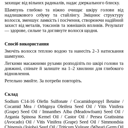
захищає від вільних радикалів, надає дзеркального блиску.
Шампунь глибоко та ніжно очищає шкіру голови від
надлишкового себуму та стайлінгу. Зміцнює структуру
волосся, зменшує ламкість і посічення, створюючи надійний
захист від металів, токсинів та зовнішніх впливів. Результат
— здорове, сильне та доглянуте волосся щодня.
Спосіб використання
Змочіть волосся теплою водою та нанесіть 2–3 натискання
шампуню.
Легкими масажними рухами розподіліть по шкірі голови та
довжині, спіньте й залиште на 1–2 хвилини для глибокого
відновлення.
Ретельно змийте. За потреби повторіть.
Склад
Sodium C14-16 Olefin Sulfonate / Cocamidopropyl Betaine /
Cocamid Mea / Orbignya Oleifera Seed Oil / Vitis Vinifera
(Grape) Seed Oil / Imnanthes Alba (Meadowfoam) Seed Oil /
Argania Spinosa Kernel Oil / Castor Oil / Persea Gratissima
(Avocado) Oil / Vitis Vinifera (Grape) Seed Oil / Simmondsia
Chinensis (Jojoba) Seed Oil / Triticum Vulgare (Wheat) Germ Oil