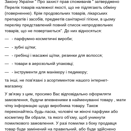
Закону України " Про захист прав споживачів " затверджено
Перелік товарів належної якості, що не підлягають обміну
(поверненню). Крім продовольчих товарів, лікарських
препаратів і засобів, предметів санітарної гігієни, в цьому
переліку представлений повний список непродовольчих
товарів, що не повертаються". До них відносяться:
- парфумно-косметичні вироби;
- зубні щітки;
- гребінці і масажні щітки, резинки для волосся;
- товари в аерозольній упаковці;
- інструменти для манікюру і педикюру;
та інші, не пов'язані з асортиментом нашого інтернет-
магазину.
У зв'язку з цим, просимо Вас відповідально оформляти
замовлення, будучи впевненими в найменуванні товару , мати
чітку інформацію щодо виробника товару. Також
переконайтесь будь-ласка, чоловічі чи жіночі парфуми або
косметику Ви обрали, та якого об’єму, щоб уникнути
помилкового замовлення. У разі помилки з боку продавця
товар буде замінений на правильний, або буде здійснено