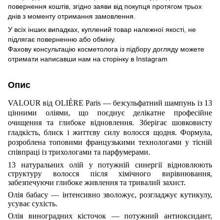
повернення коштів, згідно заяви від покупця протягом трьох
днів з моменту отримання замовлення.
У всіх інших випадках, куплений товар належної якості, не
підлягає поверненню або обміну.
Фахову консультацію косметолога із підбору догляду можете
отримати написавши нам на сторінку в
Instagram
Опис
VALOUR від OLIÈRE Paris — безсульфатний шампунь із 13
цінними оліями, що поєднує делікатне професійне
очищення та глибоке відновлення. Зберігає шовковисту
гладкість, блиск і життєву силу волосся щодня. Формула,
розроблена топовими французькими технологами у тісній
співпраці із трихологами та парфумерами.
13 натуральних олій у потужній синергії відновлюють
структуру волосся після хімічного вирівнювання,
забезпечуючи глибоке живлення та тривалий захист.
Олія бабасу — інтенсивно зволожує, розгладжує кутикулу,
усуває сухість.
Олія виноградних кісточок — потужний антиоксидант,