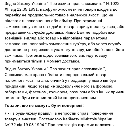
Згідно
Закону України " Про захист прав споживачів "
№1023-
XII від 12.05.1991, парфумно-косметичні товари входять до
переліку не продовольчих товарів належної якості, що не
підлягають поверненню або обміну. При отриманні
замовлення уважно оглядайте товар в присутності кур'єра, або
представника служби доставки. Якщо Вам не подобається
зовнішній вигляд або товар не відповідає параметрам
замовлення, поверніть замовлення кур'єру, або через службу
доставки не розкриваючи упаковку товару, ми обов'язково його
замінимо. Претензії щодо зовнішнього вигляду товару
приймаються тільки в момент доставки.
Згідно Закону України " Про захист прав споживачів ",
Споживач має право обміняти непродовольчий товар
належної якості на аналогічний у продавця, у якого він був
придбаний, якщо товар не задовольняє його за формою,
габаритами, фасоном, кольором, розміром або з інших причин
не може бути використаний їм за призначенням.
Товари, що не можуть бути повернені:
Як і в будь-якому правилі, в непростій справі повернення
товару є винятки. Постановою Кабінету Міністрів України
№172 від 19.03.1994 " Про реалізацію окремих положень