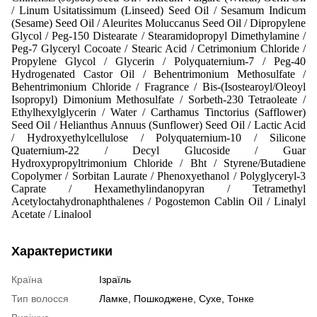
/ Linum Usitatissimum (Linseed) Seed Oil / Sesamum Indicum
(Sesame) Seed Oil / Aleurites Moluccanus Seed Oil / Dipropylene
Glycol / Peg-150 Distearate / Stearamidopropyl Dimethylamine /
Peg-7 Glyceryl Cocoate / Stearic Acid / Cetrimonium Chloride /
Propylene Glycol / Glycerin / Polyquaternium-7 / Peg-40
Hydrogenated Castor Oil / Behentrimonium Methosulfate /
Behentrimonium Chloride / Fragrance / Bis-(Isostearoyl/Oleoyl
Isopropyl) Dimonium Methosulfate / Sorbeth-230 Tetraoleate /
Ethylhexylglycerin / Water / Carthamus Tinctorius (Safflower)
Seed Oil / Helianthus Annuus (Sunflower) Seed Oil / Lactic Acid
/ Hydroxyethylcellulose / Polyquaternium-10 / Silicone
Quaternium-22 / Decyl Glucoside / Guar
Hydroxypropyltrimonium Chloride / Bht / Styrene/Butadiene
Copolymer / Sorbitan Laurate / Phenoxyethanol / Polyglyceryl-3
Caprate / Hexamethylindanopyran / Tetramethyl
Acetyloctahydronaphthalenes / Pogostemon Cablin Oil / Linalyl
Acetate / Linalool
Характеристики
Країна
Ізраїль
Тип волосся
Ламке
,
Пошкоджене
,
Сухе
,
Тонке