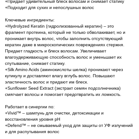
+Придает удивительный блеск волосам и снимает статику
+Подходит для сухих и непослушных волос
Ключевые ингредиенты:
+Hydrolyzed Keratin (гидролизованный кератин) – это
фрагмент протеина, который не только обволакивает, но и
проникает внутрь волос, чтобы заполнить отсутствующий
кератин даже в микроскопических повреждениях стержня.
Придает гладкость и блеск волосам. Увеличивает
влагоудерживающую способность волос и уменьшает их
спутывание, снимает статику.
+Silk Amino Acids (аминокислоты шелка) проникают через
кутикулу и доставляют влагу вглубь волос. Повышают
эластичность волос и придают им блеск.
+Sunflower Seed Extract (экстракт семян подсолнечника)
смягчает волосы и помогает предотвратить их ломкость.
Работает в синергии по:
+Vivid™ – шампунь для очистки, детоксикации и
восстановления уровня рН
+Defend™ – не смываемый уход для защиты от УФ излучений
и для распутывания волос