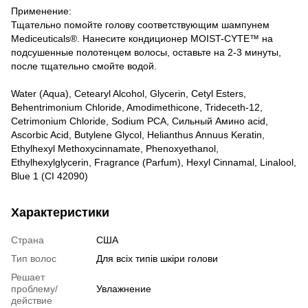
Применение:
Тщательно помойте голову соответствующим шампунем
Mediceuticals®. Нанесите кондиционер MOIST-CYTE™ на
подсушенные полотенцем волосы, оставьте на 2-3 минуты,
после тщательно смойте водой.
Water (Aqua), Cetearyl Alcohol, Glycerin, Cetyl Esters,
Behentrimonium Chloride, Amodimethicone, Trideceth-12,
Cetrimonium Chloride, Sodium PCA, Сильный Амино acid,
Ascorbic Acid, Butylene Glycol, Helianthus Annuus Keratin,
Ethylhexyl Methoxycinnamate, Phenoxyethanol,
Ethylhexylglycerin, Fragrance (Parfum), Hexyl Cinnamal, Linalool,
Blue 1 (CI 42090)
Характеристики
Страна
США
Тип волос
Для всіх типів шкіри голови
Решает
проблему/
Увлажнение
действие