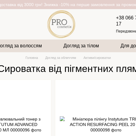
оставка від 3000 грн! Знижка -10% на перше замовлення за пром
+38 066 
17
Передзвон
огляд за волоссям
Догляд за тілом
Для до
Головна
Догляд за обличчям
Активи/сироватки
Сироватка від пігментних пля