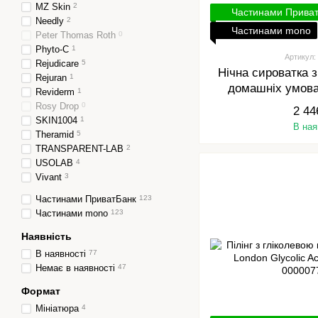
MZ Skin
2
Частинами Прива
Needly
2
Частинами mono
Peter Thomas Roth
0
Phyto-C
1
Артикул:
Rejudicare
5
Нічна сироватка з
Rejuran
1
домашніх умов
Reviderm
1
GLYCOL
Rosy Drop
0
2 44
SKIN1004
1
В ная
Theramid
5
TRANSPARENT-LAB
2
USOLAB
4
Vivant
3
Частинами ПриватБанк
123
Частинами mono
123
Наявність
В наявності
77
Немає в наявності
47
Формат
Мініатюра
4