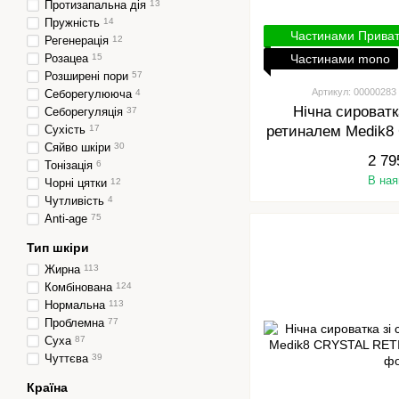
Протизапальна дія
13
Пружність
14
Частинами Прива
Регенерація
12
Розацеа
15
Частинами mono
Розширені пори
57
Артикул: 00000283
Себорегулююча
4
Нічна сироватк
Себорегуляція
37
Сухість
17
ретиналем Medik
Сяйво шкіри
30
1 3
2 79
Тонізація
6
В ная
Чорні цятки
12
Чутливість
4
Anti-age
75
Тип шкіри
Жирна
113
Комбінована
124
Нормальна
113
Проблемна
77
Суха
87
Чуттєва
39
Країна