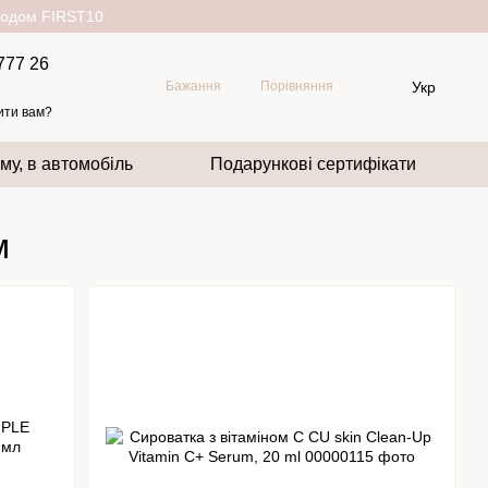
окодом FIRST10
777 26
Укр
Бажання
Порівняння
ити вам?
му, в автомобіль
Подарункові сертифікати
м