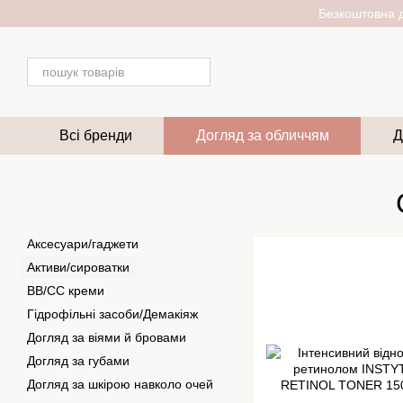
Перейти до основного контенту
Безкоштовна д
Всі бренди
Догляд за обличчям
Д
Аксесуари/гаджети
Активи/сироватки
BB/CC креми
Гідрофільні засоби/Демакіяж
Догляд за віями й бровами
Догляд за губами
Догляд за шкірою навколо очей