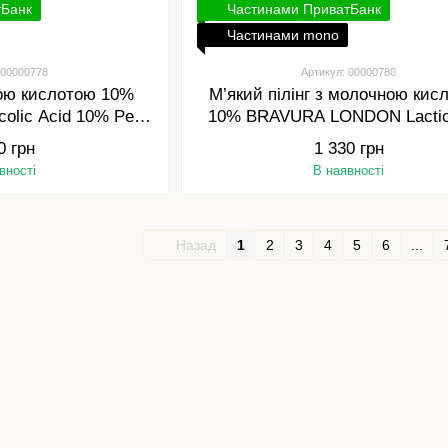
тБанк
Частинами ПриватБанк
Частинами mono
 00000778
Артикул: 00000780
евою кислотою 10%
М’який пілінг з молочною кис
colic Acid 10% Peel,
10% BRAVURA LONDON Lactic
 ml
10% Peel, 30 ml
0 грн
1 330 грн
вності
В наявності
Назад
1
2
3
4
5
6
...