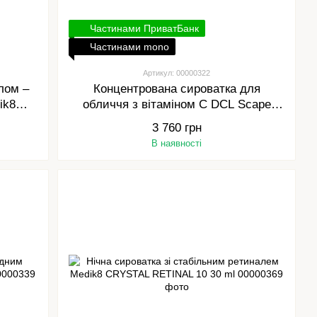
Частинами ПриватБанк
Частинами mono
Артикул: 00000322
лом –
Концентрована сироватка для
ik8
обличчя з вітаміном C DCL Scape
ml
High Potency Serum 25%, 30 ml
3 760 грн
В наявності