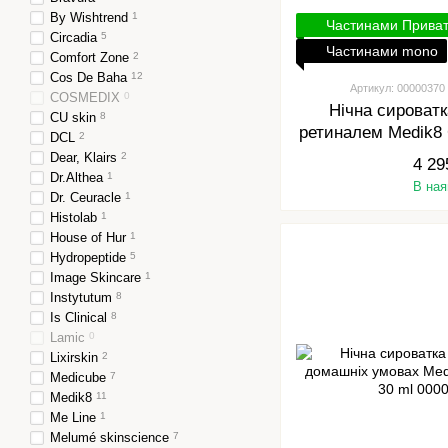
By Wishtrend
1
Частинами Прива
Circadia
5
Частинами mono
Comfort Zone
2
Cos De Baha
12
Артикул: 00000370
COSMEDIX
0
Нічна сироватк
CU skin
8
ретиналем Medik
DCL
2
6 3
Dear, Klairs
2
4 29
Dr.Althea
1
В ная
Dr. Ceuracle
1
Histolab
1
House of Hur
1
Hydropeptide
5
Image Skincare
1
Instytutum
8
Is Clinical
8
Lamic
0
Lixirskin
2
Medicube
7
Medik8
11
Me Line
1
Melumé skinscience
7