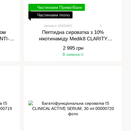
Частинами ПриватБанк
Частинами mono
1
Артикул: 00000463
дом
Пептидна сироватка з 10%
NTI-
нікотинаміду Medik8 CLARITY
NOL
PEPTIDES 30 ml
2 995 грн
В наявності