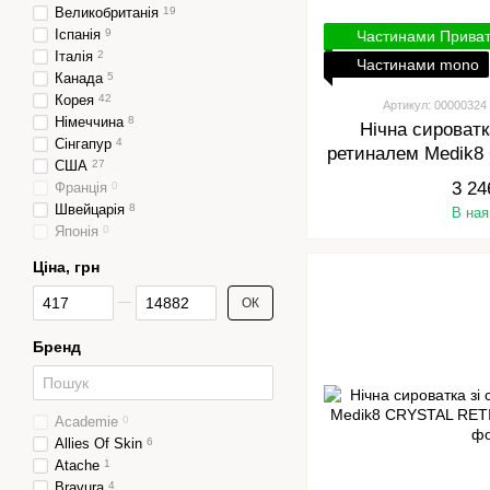
Великобританія
19
Іспанія
9
Частинами Прива
Італія
2
Частинами mono
Канада
5
Корея
42
Артикул: 00000324
Німеччина
8
Нічна сироватк
Сінгапур
4
ретиналем Medik
США
27
3 3
3 24
Франція
0
Швейцарія
8
В ная
Японія
0
Ціна, грн
Від Ціна, грн
До Ціна, грн
ОК
Бренд
Academie
0
Allies Of Skin
6
Atache
1
Bravura
4