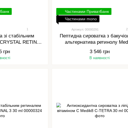
тБанк
Частинами ПриватБанк
Частинами mono
1
2
Артикул: 00000291
а зі стабільним
Пептидна сироватка з бакучіо
8 CRYSTAL RETINAL
альтернатива ретинолу Med
0 ml
BAKUCHIOL PEPTIDES 30 
5 грн
3 546 грн
вності
В наявності