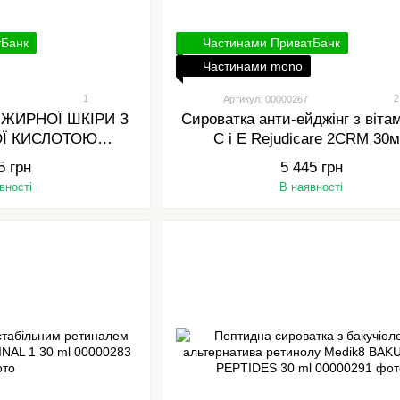
тБанк
Частинами ПриватБанк
Частинами mono
1
2
Артикул: 00000267
 ЖИРНОЇ ШКІРИ З
Сироватка анти-ейджінг з віта
ОЇ КИСЛОТОЮ
С і Е Rejudicare 2CRM 30
E 2CRM SAL
5 грн
5 445 грн
вності
В наявності