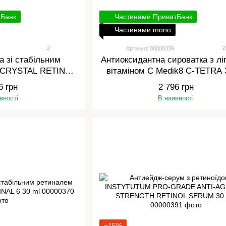
тБанк
Частинами ПриватБанк
Частинами mono
2
2
Артикул: 00000339
а зі стабільним
Антиоксидантна сироватка з лі
8 CRYSTAL RETINAL
вітаміном С Medik8 C-TETRA 
0 ml
6 грн
2 796 грн
вності
В наявності
−15%