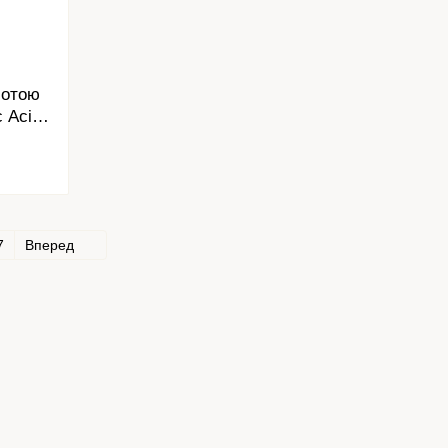
лотою
 Acid
7
Вперед