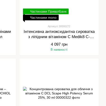
Частинами ПриватБанк
Частинами mono
Артикул: 00000272
мінами
Інтенсивна антиоксидантна сироватка
мл
з ліпідним вітаміном С Medik8 C-
TETRA LUXE 30 ml
4 097 грн
В наявності