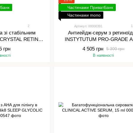
тБанк
Частинами ПриватБанк
Частинами mono
2
1
Артикул: 00000391
а зі стабільним
Антиейдж-серум з ретиної
8 CRYSTAL RETINAL
INSTYTUTUM PRO-GRADE A
0 ml
AGING X-STRENGTH RETI
5 грн
4 505 грн
5 300 грн
SERUM 30 МЛ
вності
В наявності