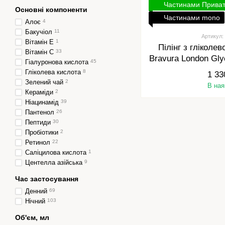
Частинами Прива
Основні компоненти
Частинами mono
Алоє
4
Бакучіол
11
Артикул:
Вітамін Е
1
Пілінг з глікол
Вітамін С
33
Bravura London Gly
Гіалуронова кислота
45
30
Гліколева кислота
8
1 33
Зелений чай
2
В ная
Кераміди
2
Ніацинамід
39
Пантенол
26
Пептиди
30
Пробіотики
2
Ретинол
22
Саліцилова кислота
1
Центелла азійська
9
Час застосування
Денний
69
Нічний
103
Об'єм, мл