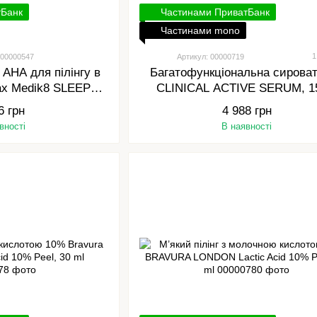
тБанк
Частинами ПриватБанк
Частинами mono
1
 00000547
Артикул: 00000719
 АНА для пілінгу в
Багатофункціональна сироват
ах Medik8 SLEEP
CLINICAL ACTIVE SERUM, 1
IC 30 ml
6 грн
4 988 грн
вності
В наявності