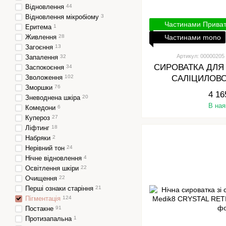
Відновлення
44
Відновлення мікробіому
3
Частинами Прива
Еритема
1
Живлення
28
Частинами mono
Загоєння
13
Артикул: 00000205
Запалення
32
СИРОВАТКА ДЛЯ
Заспокоєння
34
Зволоження
102
САЛІЦИЛОВ
Зморшки
76
REJUDICAR
4 16
Зневоднена шкіра
20
В ная
Комедони
6
Купероз
27
Ліфтинг
18
Набряки
2
Нерівний тон
24
Нічне відновлення
4
Освітлення шкіри
22
Очищення
22
Перші ознаки старіння
21
Пігментація
124
Постакне
91
Протизапальна
1