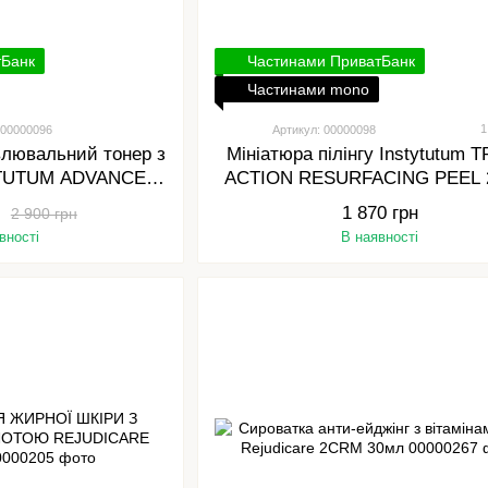
тБанк
Частинами ПриватБанк
Частинами mono
1
 00000096
Артикул: 00000098
влювальний тонер з
Мініатюра пілінгу Instytutum 
YTUTUM ADVANCED
ACTION RESURFACING PEEL 
ONER 150 МЛ
1 870 грн
2 900 грн
вності
В наявності