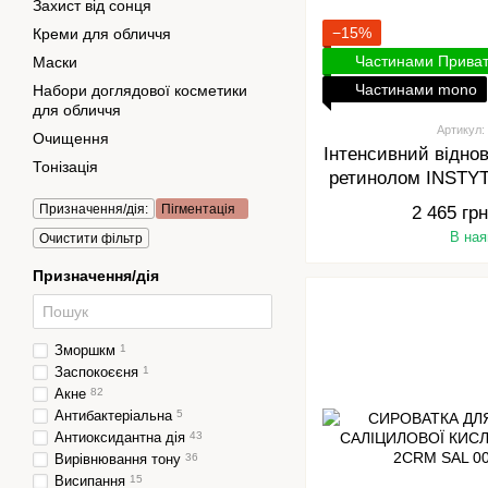
Захист від сонця
−15%
Креми для обличчя
Частинами Прива
Маски
Частинами mono
Набори доглядової косметики
для обличчя
Артикул:
Очищення
Інтенсивний відно
Тонізація
ретинолом INST
RETINOL T
Призначення/дія:
Пігментація
2 465 грн
В ная
Очистити фільтр
Призначення/дія
Зморшкм
1
Заспокоєєня
1
Акне
82
Антибактеріальна
5
Антиоксидантна дія
43
Вирівнювання тону
36
Висипання
15