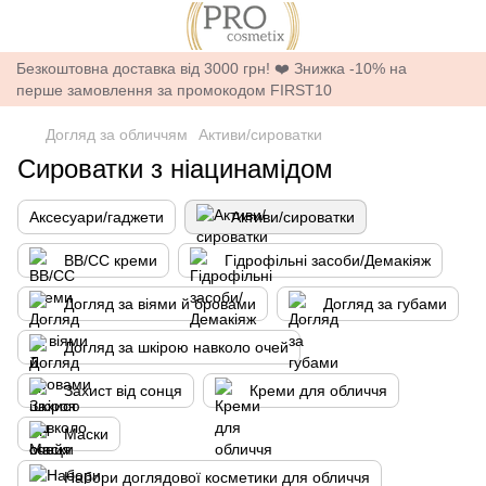
Безкоштовна доставка від 3000 грн! ❤️ Знижка -10% на
перше замовлення за промокодом FIRST10
Догляд за обличчям
Активи/сироватки
Сироватки з ніацинамідом
Аксесуари/гаджети
Активи/сироватки
BB/CC креми
Гідрофільні засоби/Демакіяж
Догляд за віями й бровами
Догляд за губами
Догляд за шкірою навколо очей
Захист від сонця
Креми для обличчя
Маски
Набори доглядової косметики для обличчя