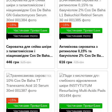
−15%
−15%
Частинами ПриватБанк
Частинами ПриватБанк
Частинами mono
Частинами mono
Сироватка для сяйва шкіри
Антивікова сироватка з
з галактомісісом і
ретинолом 0,15% та
ніацинамідом Cos De Baha
бакучіолом 2% Cos De Baha
GN Galactomyces Serum
L1 Bakuchiol Retinol Serum
446 грн
616 грн
525 грн
725 грн
30ml
30 ml
−15%
Частинами ПриватБанк
Частинами ПриватБанк
Частинами mono
Частинами mono