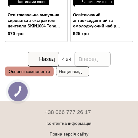
Частинами mono
Частинами mono
Освітлювальна ампульна
Освітлюючий,
сироватка з екстрактом
антиоксидантний та
центелли SKIN1004 Tone
омолоджуючий набір
Brightening Capsule
USOLAB Vita Ion-C Set 20 мл
670 грн
925 грн
Ampoule 50 мл
+ 1,5 г
Назад
Вперед
4
з 4
Основні компоненти
Ніацинамід
+38 066 777 26 17
Контактна інформація
Повна версія сайту