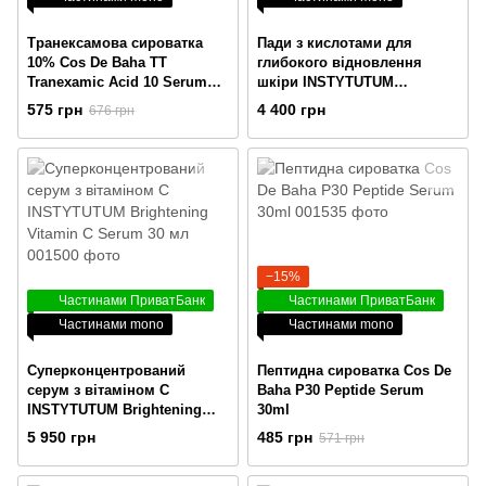
Транексамова сироватка
Пади з кислотами для
10% Cos De Baha TT
глибокого відновлення
Tranexamic Acid 10 Serum
шкіри INSTYTUTUM
30ml
Resurfacing Multi-Acids Pads
575 грн
4 400 грн
676 грн
−15%
Частинами ПриватБанк
Частинами ПриватБанк
Частинами mono
Частинами mono
Суперконцентрований
Пептидна сироватка Cos De
серум з вітаміном С
Baha P30 Peptide Serum
INSTYTUTUM Brightening
30ml
Vitamin C Serum 30 мл
5 950 грн
485 грн
571 грн