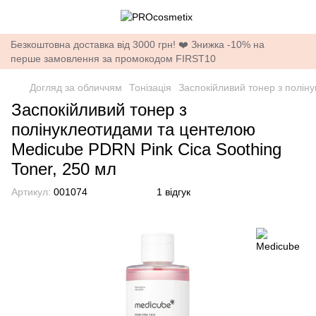
Безкоштовна доставка від 3000 грн! ❤️ Знижка -10% на
перше замовлення за промокодом FIRST10
Догляд за обличчям
Тонізація
Заспокійливий тонер з полін
Заспокійливий тонер з
полінуклеотидами та центелою
Medicube PDRN Pink Cica Soothing
Toner, 250 мл
Артикул:
001074
1 відгук