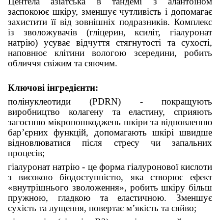
Центела азіатська в тандемі з алантоїном
заспокоює шкіру, зменшує чутливість і допомагає
захистити її від зовнішніх подразників. Комплекс
із зволожувачів (гліцерин, ксиліт, гіалуронат
натрію) усуває відчуття стягнутості та сухості,
наповнює клітини вологою зсередини, робить
обличчя свіжим та сяючим.
Ключові інгредієнти:
полінуклеотиди (PDRN) - покращують
виробництво колагену та еластину, сприяють
загоєнню мікропошкоджень шкіри та відновленню
бар’єрних функцій, допомагають шкірі швидше
відновлюватися після стресу чи запальних
процесів;
гіалуронат натрію - це форма гіалуронової кислоти
з високою біодоступністю, яка створює ефект
«внутрішнього зволоження», робить шкіру більш
пружною, гладкою та еластичною. Зменшує
сухість та лущення, повертає м’якість та сяйво;