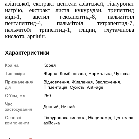
азіатської, екстракт центели азіатської, гіалуронат
натрію, екстракт листя кукурудзи, трипептид
міді-1, ацетил гексапептид-8, пальмітоїл
пентапептид-4, пальмітоїл тетрапептид-7,
пальмітоїл трипептид-1, гліцин, глутамінова
кислота, аргінін.
Характеристики
Країна
Корея
Тип шкіри
Жирна
,
Комбінована
,
Нормальна
,
Чуттєва
Призначення/
Відновлення
,
Живлення
,
Зволоження
,
дія
Пігментація
,
Сухість
,
Anti-age
Об'єм, мл
250
Час
Денний
,
Нічний
застосування
Основні
Гіалуронова кислота
,
Ніацинамід
,
Центелла
компоненти
азійська