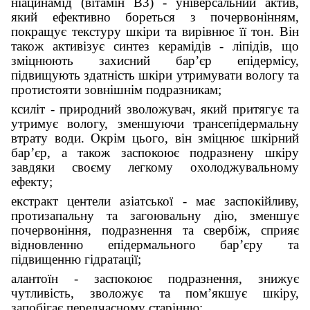
ніацинамід (вітамін B3) - універсальний актив,
який ефективно бореться з почервонінням,
покращує текстуру шкіри та вирівнює її тон. Він
також активізує синтез керамідів - ліпідів, що
зміцнюють захисний бар’єр епідермісу,
підвищують здатність шкіри утримувати вологу та
протистояти зовнішнім подразникам;
ксиліт - природний зволожувач, який притягує та
утримує вологу, зменшуючи трансепідермальну
втрату води. Окрім цього, він зміцнює шкірний
бар’єр, а також заспокоює подразнену шкіру
завдяки своєму легкому охолоджувальному
ефекту;
екстракт центели азіатської - має заспокійливу,
протизапальну та загоювальну дію, зменшує
почервоніння, подразнення та свербіж, сприяє
відновленню епідермального барʼєру та
підвищенню гідратації;
алантоїн - заспокоює подразнення, знижує
чутливість, зволожує та пом’якшує шкіру,
запобігає передчасному старінню;