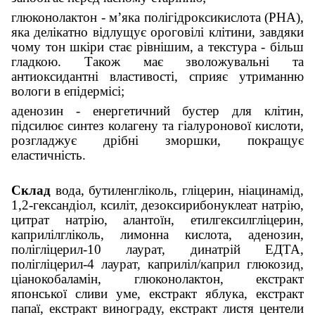
глюконолактон - м’яка полігідроксикислота (PHA),
яка делікатно відлущує ороговілі клітини, завдяки
чому тон шкіри стає рівнішим, а текстура - більш
гладкою. Також має зволожувальні та
антиоксидантні властивості, сприяє утриманню
вологи в епідермісі;
аденозин - енергетичний бустер для клітин,
підсилює синтез колагену та гіалуронової кислоти,
розгладжує дрібні зморшки, покращує
еластичність.
Склад
вода, бутиленгліколь, гліцерин, ніацинамід,
1,2-гександіол, ксиліт, дезоксирибонуклеат натрію,
цитрат натрію, алантоїн, етилгексилгліцерин,
каприлілгліколь, лимонна кислота, аденозин,
полігліцерил-10 лаурат, динатрій ЕДТА,
полігліцерил-4 лаурат, каприліл/каприл глюкозид,
ціанокобаламін, глюконолактон, екстракт
японської сливи уме, екстракт яблука, екстракт
папаї, екстракт винограду, екстракт листя центели