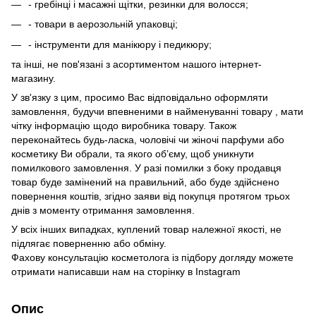
- гребінці і масажні щітки, резинки для волосся;
- товари в аерозольній упаковці;
- інструменти для манікюру і педикюру;
та інші, не пов'язані з асортиментом нашого інтернет-
магазину.
У зв'язку з цим, просимо Вас відповідально оформляти
замовлення, будучи впевненими в найменуванні товару , мати
чітку інформацію щодо виробника товару. Також
переконайтесь будь-ласка, чоловічі чи жіночі парфуми або
косметику Ви обрали, та якого об’єму, щоб уникнути
помилкового замовлення. У разі помилки з боку продавця
товар буде замінений на правильний, або буде здійснено
повернення коштів, згідно заяви від покупця протягом трьох
днів з моменту отримання замовлення.
У всіх інших випадках, куплений товар належної якості, не
підлягає поверненню або обміну.
Фахову консультацію косметолога із підбору догляду можете
отримати написавши нам на сторінку в
Instagram
Опис