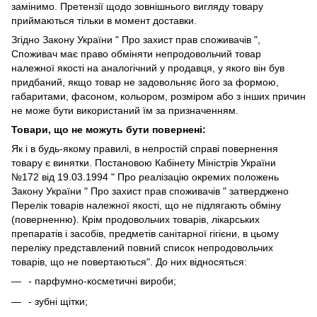
замінимо. Претензії щодо зовнішнього вигляду товару
приймаються тільки в момент доставки.
Згідно Закону України " Про захист прав споживачів ",
Споживач має право обміняти непродовольчий товар
належної якості на аналогічний у продавця, у якого він був
придбаний, якщо товар не задовольняє його за формою,
габаритами, фасоном, кольором, розміром або з інших причин
не може бути використаний їм за призначенням.
Товари, що не можуть бути повернені:
Як і в будь-якому правилі, в непростій справі повернення
товару є винятки. Постановою Кабінету Міністрів України
№172 від 19.03.1994 " Про реалізацію окремих положень
Закону України " Про захист прав споживачів " затверджено
Перелік товарів належної якості, що не підлягають обміну
(поверненню). Крім продовольчих товарів, лікарських
препаратів і засобів, предметів санітарної гігієни, в цьому
переліку представлений повний список непродовольчих
товарів, що не повертаються". До них відносяться:
- парфумно-косметичні вироби;
- зубні щітки;