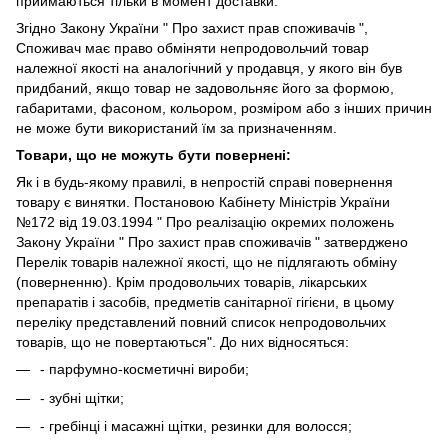
приймаються тільки в момент доставки.
Згідно Закону України " Про захист прав споживачів ",
Споживач має право обміняти непродовольчий товар
належної якості на аналогічний у продавця, у якого він був
придбаний, якщо товар не задовольняє його за формою,
габаритами, фасоном, кольором, розміром або з інших причин
не може бути використаний їм за призначенням.
Товари, що не можуть бути повернені:
Як і в будь-якому правилі, в непростій справі повернення
товару є винятки. Постановою Кабінету Міністрів України
№172 від 19.03.1994 " Про реалізацію окремих положень
Закону України " Про захист прав споживачів " затверджено
Перелік товарів належної якості, що не підлягають обміну
(поверненню). Крім продовольчих товарів, лікарських
препаратів і засобів, предметів санітарної гігієни, в цьому
переліку представлений повний список непродовольчих
товарів, що не повертаються". До них відносяться:
- парфумно-косметичні вироби;
- зубні щітки;
- гребінці і масажні щітки, резинки для волосся;