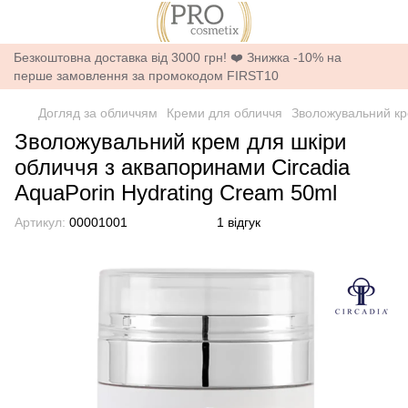
Безкоштовна доставка від 3000 грн! ❤️ Знижка -10% на
перше замовлення за промокодом FIRST10
Догляд за обличчям
Креми для обличчя
Зволожувальний кре
Зволожувальний крем для шкіри
обличчя з аквапоринами Circadia
AquaPorin Hydrating Cream 50ml
Артикул:
00001001
1 відгук