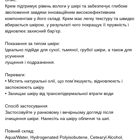
Крем підтримує рівень вологи у шкірі та забезпечує глибоке
зволоження завдяки інноваційним високоефективним
компонентам у його складі. Крем має легку текстуру та швидко
вбирається шкірою, у результаті чого покращує її пружність і
відновлює захисний бар’єр.
Показання за типом шкіри:
Ідеально підійде для сухої, тьмяної, грубої шкіри, а також для
усунення
лущення і подразнення.
Переваги:
• Містить натуральні олії, що пом’якшують, відновлюють і
заспокоюють шкіру
• Захищає шкіру від трансепідермальної втрати води
Спосіб застосування
Застосовуйте у ранковому і вечірньому догляді після
очищення шкіри. Нанесіть на шкіру обличчя та шиї.
Повний склад:
Aqua/Water, Hydrogenated Polyisobutene, Cetearyl Alcohol,