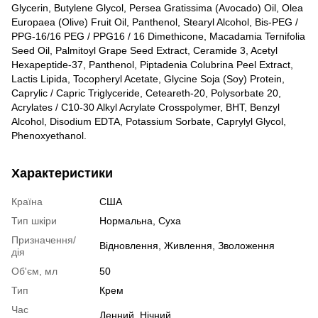
Glycerin, Butylene Glycol, Persea Gratissima (Avocado) Oil, Olea
Europaea (Olive) Fruit Oil, Panthenol, Stearyl Alcohol, Bis-PEG /
PPG-16/16 PEG / PPG16 / 16 Dimethicone, Macadamia Ternifolia
Seed Oil, Palmitoyl Grape Seed Extract, Ceramide 3, Acetyl
Hexapeptide-37, Panthenol, Piptadenia Colubrina Peel Extract,
Lactis Lipida, Tocopheryl Acetate, Glycine Soja (Soy) Protein,
Caprylic / Capric Triglyceride, Ceteareth-20, Polysorbate 20,
Acrylates / C10-30 Alkyl Acrylate Crosspolymer, BHT, Benzyl
Alcohol, Disodium EDTA, Potassium Sorbate, Caprylyl Glycol,
Phenoxyethanol.
Характеристики
Країна
США
Тип шкіри
Нормальна
,
Суха
Призначення/
Відновлення
,
Живлення
,
Зволоження
дія
Об'єм, мл
50
Тип
Крем
Час
Денний
,
Нічний