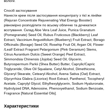
вологи.
Спосіб застосування
Нанести крем після застосування концентрату з тієї ж лінійки
(Rejuran Concentrate Rejuvenating Vital Energy Booster)
рівномірно розподілити по всьому обличчю та дочекатися
всотування. Склад Aloe Vera Leaf Juice, Punica Granatum
(Pomegranate) Seed Oil, Rubus Fruticosus (Blackberry) Leaf
Extract, Vaccinium Angustifolium (Blueberry) Fruit Extract, Borago
Officinalis (Borage) Seed Oil, Rosehip Fruit Oil, Argan Oil, Flower
/Leaf/ Extract Fragrant Pelargonium (Pink Geranium) Stems,
Citrus Aurantium Dulcis (Sweet Orange) Peel Extract,
Simmondsia Chinensis (Jojoba) Seed Oil, Glycerin,
Butyrospermum Parkii (Shea Butter) Butter, Caprylic/Capric
Triglyceride, Olive Oil Squalane, Cetyl Alcohol, Dimethicone,
Glyceryl Stearate, Cetearyl Alcohol, Avena Sativa (Oat) Extract,
Glycyrrhiza Glabra (Licorice) Root Extract, Panthenol, Tocopheryl
Acetate, Caprylyl Glycol, Ethylhexylglycerin, Sodium Hyaluronate,
Hydrolyzed DNA, Adenosine, Phenoxyethanol, Sodium Benzoate,
Fragrance [Natural Essential Oils].
Характеристики