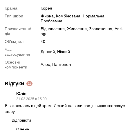
Країна
Корея
Тип шкіри
Жирна
,
Комбінована
,
Нормальна
,
Проблемна
Призначення/
Відновлення
,
Живлення
,
Зволоження
,
Anti-
дія
age
Об'єм, мл
40
Час
Денний
,
Нічний
застосування
Основні
Алоє
,
Пантенол
компоненти
Відгуки
11
Юлія
21.02.2025 в 15:00
Я закохалась в цей крем .Легкий на залишає ,швидко зволожує
шкіру.
Відповісти
Олена