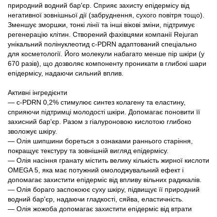
природний водний бар'єр. Сприяє захисту епідермісу від
негативної зовнішньої дії (забруднення, сухого повітря тощо).
Зменшує зморшки, тонкі лінії та інші вікові зміни, підтримує
регенерацію клітин. Створений фахівцями компанії Rejuran
унікальний полінуклеотид c-PDRN адаптований спеціально
для косметології. Його молекули набагато менше пір шкіри (у
670 разів), що дозволяє компоненту проникати в глибокі шари
епідермісу, надаючи сильний вплив.
Активні інгредієнти
— c-PDRN 0,2% стимулює синтез колагену та еластину,
сприяючи підтримці молодості шкіри. Допомагає поновити її
захисний бар'єр. Разом з гіалуроновою кислотою глибоко
зволожує шкіру.
— Олія шипшини бореться з ознаками раннього старіння,
покращує текстуру та зовнішній вигляд епідермісу.
— Олія насіння гранату містить велику кількість жирної кислоти
OMEGA 5, яка має потужний омолоджувальний ефект і
допомагає захистити епідерміс від впливу вільних радикалів.
— Олія бораго заспокоює суху шкіру, підвищує її природний
водний бар'єр, надаючи гладкості, сяйва, еластичність.
— Олія жожоба допомагає захистити епідерміс від втрати