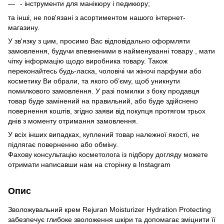
- інструменти для манікюру і педикюру;
та інші, не пов'язані з асортиментом нашого інтернет-
магазину.
У зв'язку з цим, просимо Вас відповідально оформляти
замовлення, будучи впевненими в найменуванні товару , мати
чітку інформацію щодо виробника товару. Також
переконайтесь будь-ласка, чоловічі чи жіночі парфуми або
косметику Ви обрали, та якого об’єму, щоб уникнути
помилкового замовлення. У разі помилки з боку продавця
товар буде замінений на правильний, або буде здійснено
повернення коштів, згідно заяви від покупця протягом трьох
днів з моменту отримання замовлення.
У всіх інших випадках, куплений товар належної якості, не
підлягає поверненню або обміну.
Фахову консультацію косметолога із підбору догляду можете
отримати написавши нам на сторінку в
Instagram
Опис
Зволожувальний крем Rejuran Moisturizer Hydration Protecting
забезпечує глибоке зволоження шкіри та допомагає зміцнити її