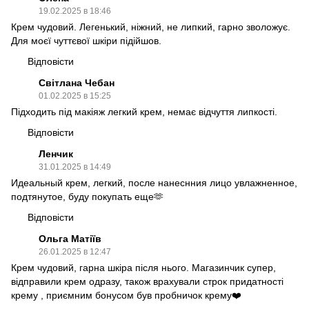
19.02.2025 в 18:46
Крем чудовий. Легенький, ніжний, не липкий, гарно зволожує.
Для моєї чуттєвої шкіри підійшов.
Відповісти
Світлана Чебан
01.02.2025 в 15:25
Підходить під макіяж легкий крем, немає відчуття липкості.
Відповісти
Ленчик
31.01.2025 в 14:49
Идеальный крем, легкий, после нанеснния лицо увлажненное,
подтянутое, буду покупать еще🫶
Відповісти
Ольга Матіїв
26.01.2025 в 12:47
Крем чудовий, гарна шкіра після нього. Магазинчик супер,
відправили крем одразу, також врахували строк придатності
крему , приємним бонусом був пробничок крему❤️