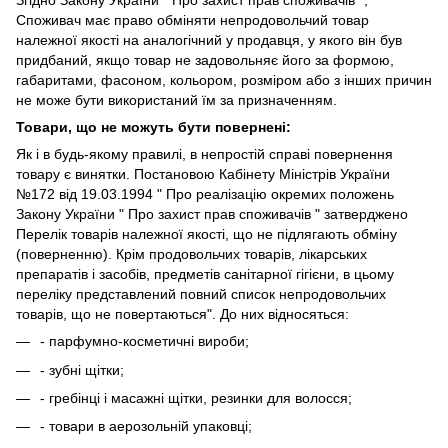
Згідно Закону України " Про захист прав споживачів ",
Споживач має право обміняти непродовольчий товар
належної якості на аналогічний у продавця, у якого він був
придбаний, якщо товар не задовольняє його за формою,
габаритами, фасоном, кольором, розміром або з інших причин
не може бути використаний їм за призначенням.
Товари, що не можуть бути повернені:
Як і в будь-якому правилі, в непростій справі повернення
товару є винятки. Постановою Кабінету Міністрів України
№172 від 19.03.1994 " Про реалізацію окремих положень
Закону України " Про захист прав споживачів " затверджено
Перелік товарів належної якості, що не підлягають обміну
(поверненню). Крім продовольчих товарів, лікарських
препаратів і засобів, предметів санітарної гігієни, в цьому
переліку представлений повний список непродовольчих
товарів, що не повертаються". До них відносяться:
- парфумно-косметичні вироби;
- зубні щітки;
- гребінці і масажні щітки, резинки для волосся;
- товари в аерозольній упаковці;