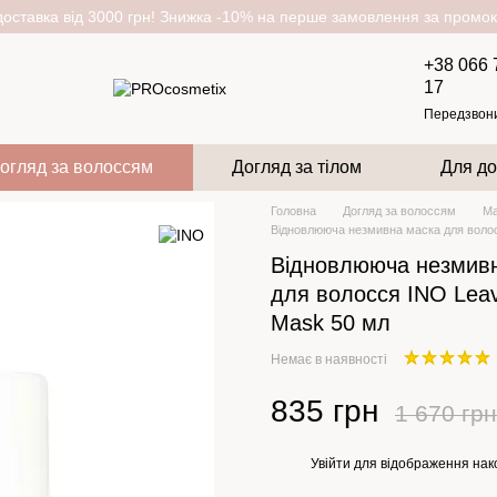
оставка від 3000 грн! Знижка -10% на перше замовлення за пром
+38 066 
17
Передзвон
огляд за волоссям
Догляд за тілом
Для до
Головна
Догляд за волоссям
Ма
Відновлююча незмивна маска для волос
Відновлююча незмив
для волосся INO Leav
Mask 50 мл
Немає в наявності
835 грн
1 670 грн
Увійти
для відображення нак
%