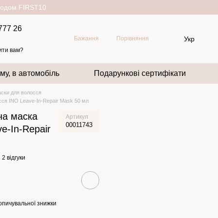
окодом FIRST10
777 26
Укр
Бажання
Порівняння
ити вам?
му, в автомобіль
Подарункові сертифікати
ски для волосся
ся INO Leave-In-Repair Mask 50 мл
на маска
Артикул
00011743
e-In-Repair
2 відгуки
опичувальної знижки