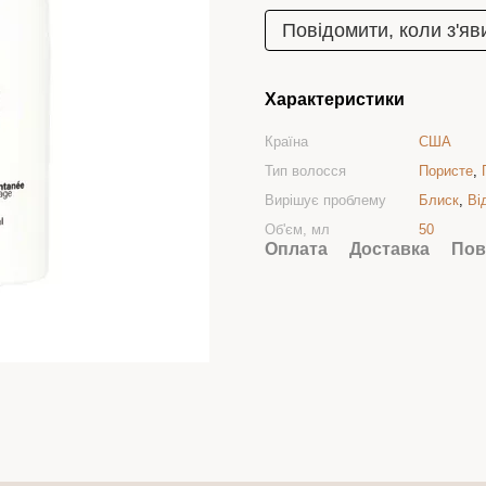
Повідомити, коли з'яв
Характеристики
Країна
США
Тип волосся
Пористе
,
Вирішує проблему
Блиск
,
Ві
Об'єм, мл
50
Оплата
Доставка
Пов