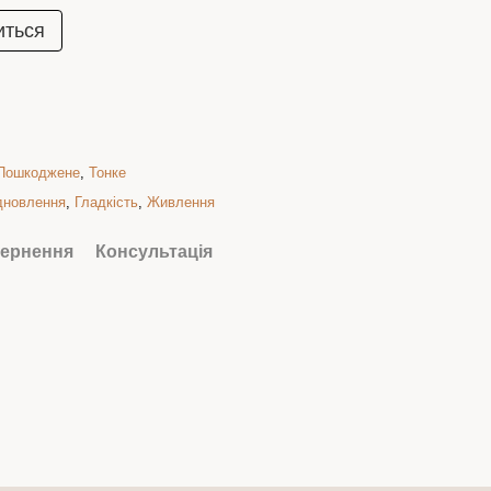
иться
Пошкоджене
,
Тонке
дновлення
,
Гладкість
,
Живлення
ернення
Консультація