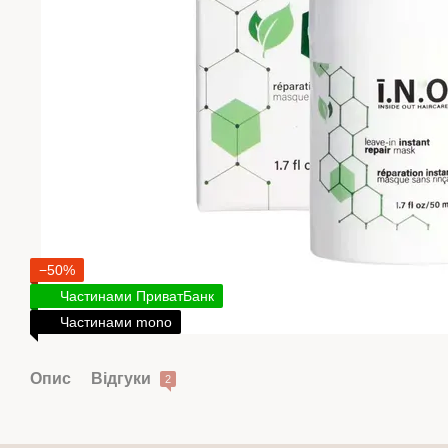
−50%
Частинами ПриватБанк
Частинами mono
Опис
Відгуки
2