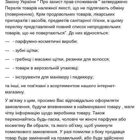
Закону України " Про захист прав споживачів " затверджено
Перелік товарів належної якості, що не підлягають обміну
(поверненню). Крім продовольчих товарів, лікарських
препаратів і засобів, предметів санітарної гігієни, в цьому
переліку представлений повний список непродовольчих
товарів, що не повертаються". До них відносяться:
- парфумно-косметичні вироби;
- зубні щітки;
- гребінці і масажні щітки, резинки для волосся;
- товари в аерозольній упаковці;
- інструменти для манікюру і педикюру;
та інші, не пов'язані з асортиментом нашого інтернет-
магазину.
У зв'язку з цим, просимо Вас відповідально оформляти
замовлення, будучи впевненими в найменуванні товару , мати
чітку інформацію щодо виробника товару. Також
переконайтесь будь-ласка, чоловічі чи жіночі парфуми або
косметику Ви обрали, та якого об’єму, щоб уникнути
помилкового замовлення. У разі помилки з боку продавця
товар буде замінений на правильний, або буде здійснено