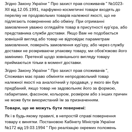
Згідно
Закону України " Про захист прав споживачів "
№1023-
XII від 12.05.1991, парфумно-косметичні товари входять до
переліку не продовольчих товарів належної якості, що не
підлягають поверненню або обміну. При отриманні
замовлення уважно оглядайте товар в присутності кур'єра, або
представника служби доставки. Якщо Вам не подобається
зовнішній вигляд або товар не відповідає параметрам
замовлення, поверніть замовлення кур'єру, або через службу
доставки не розкриваючи упаковку товару, ми обов'язково його
замінимо. Претензії щодо зовнішнього вигляду товару
приймаються тільки в момент доставки.
Згідно Закону України " Про захист прав споживачів ",
Споживач має право обміняти непродовольчий товар
належної якості на аналогічний у продавця, у якого він був
придбаний, якщо товар не задовольняє його за формою,
габаритами, фасоном, кольором, розміром або з інших причин
не може бути використаний їм за призначенням.
Товари, що не можуть бути повернені:
Як і в будь-якому правилі, в непростій справі повернення
товару є винятки. Постановою Кабінету Міністрів України
№172 від 19.03.1994 " Про реалізацію окремих положень