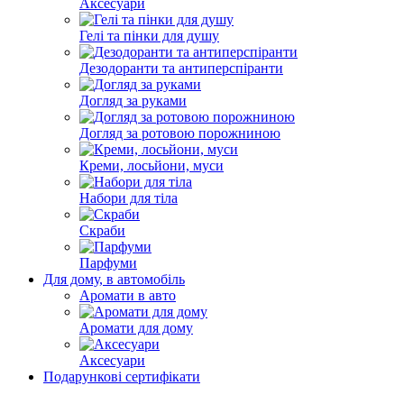
Аксесуари
Гелі та пінки для душу
Дезодоранти та антиперспіранти
Догляд за руками
Догляд за ротовою порожниною
Креми, лосьйони, муси
Набори для тіла
Скраби
Парфуми
Для дому, в автомобіль
Аромати в авто
Аромати для дому
Аксесуари
Подарункові сертифікати