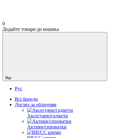
0
Додайте товари до кошика
Укр
Рус
Всі бренди
Догляд за обличчям
Аксесуари/гаджети
Активи/сироватки
BB/CC креми