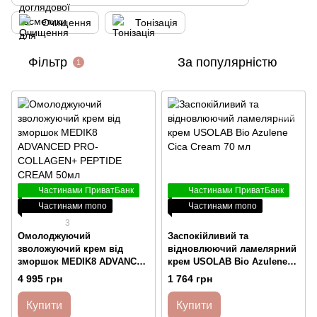
Очищення
Тонізація
Фільтр
За популярністю
1
Частинами ПриватБанк
Частинами ПриватБанк
Частинами mono
Частинами mono
3
Oмолоджуючий
Заспокійливий та
зволожуючий крем від
відновлюючий ламелярний
зморшок MEDIK8 ADVANCED
крем USOLAB Bio Azulene
PRO-COLLAGEN+ PEPTIDE
Cica Cream 70 мл
4 995 грн
1 764 грн
CREAM 50мл
Купити
Купити