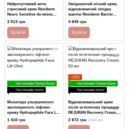
Нейрочутливий анти-
Зміцнюючий нічний крем,
стресовий крем Reviderm
відновлюючий ліпідну
Neuro Sensitive de-stress
мантію Reviderm Barrier
cream 50ml
Repair Night, 50 мл
3 513 грн
4 645 грн
Купити
Купити
−20%
Частинами ПриватБанк
Частинами ПриватБанк
Частинами mono
Частинами mono
1
Мініатюра ультралегкого
Відновлювальний крем
зволожуючого ліфтинг-
після естетичних процедур
крему Hydropeptide Face Lift
REJURAN Recovery Cream,
10ml
50 мл
1 410 грн
2 872 грн
3 590 грн