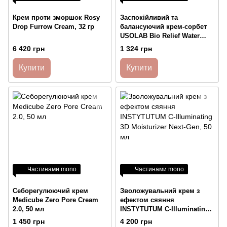
Крем проти зморшок Rosy
Заспокійливий та
Drop Furrow Cream, 32 гр
балансуючий крем-сорбет
USOLAB Bio Relief Water
Glow Cream 50 мл
6 420 грн
1 324 грн
Купити
Купити
Частинами mono
Частинами mono
Себорегулюючий крем
Зволожувальний крем з
Medicube Zero Pore Cream
ефектом сяяння
2.0, 50 мл
INSTYTUTUM C-Illuminating
3D Moisturizer Next-Gen, 50
1 450 грн
4 200 грн