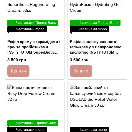
Частинами ПриватБанк
Частинами ПриватБанк
Частинами mono
Частинами mono
Рефіл крему з керамідами і
Рефіл зволожувального
пре- та пробіотиками
гель-крему з гіалуроновою
INSTYTUTUM SuperBiotic
кислотою INSTYTUTUM
Regenerating Cream, 50мл
HydraFusion Hydrating Gel
3 500 грн
3 500 грн
Cream
Купити
Купити
Частинами ПриватБанк
Частинами mono
Частинами mono