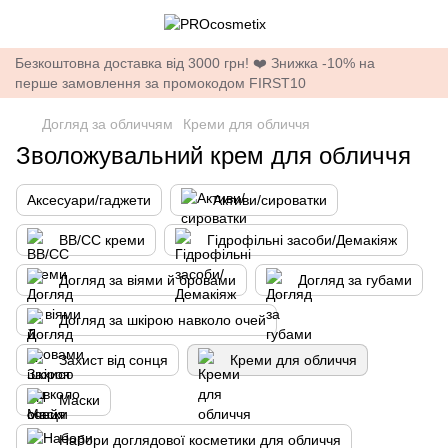
Безкоштовна доставка від 3000 грн! ❤️ Знижка -10% на
перше замовлення за промокодом FIRST10
Догляд за обличчям
Креми для обличчя
Зволожувальний крем для обличчя
Аксесуари/гаджети
Активи/сироватки
BB/CC креми
Гідрофільні засоби/Демакіяж
Догляд за віями й бровами
Догляд за губами
Догляд за шкірою навколо очей
Захист від сонця
Креми для обличчя
Маски
Набори доглядової косметики для обличчя