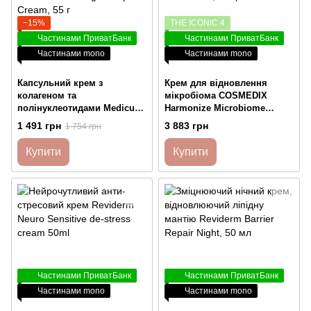
−15%
THE ICONIC 4
Частинами ПриватБанк
Частинами ПриватБанк
Частинами mono
Частинами mono
Капсульний крем з
Крем для відновлення
колагеном та
мікробіома COSMEDIX
полінуклеотидами Medicube
Harmonize Microbiome
PDRN Pink Collagen Capsule
Moisturizer, 53 гр
1 491 грн
3 883 грн
1 754 грн
Cream, 55 г
Купити
Купити
Частинами ПриватБанк
Частинами ПриватБанк
Частинами mono
Частинами mono